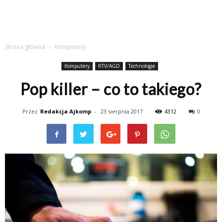
Strona główna
Komputery
Komputery
RTV/AGD
Technologie
Pop killer – co to takiego?
Przez
Redakcja Ajkomp
-
23 sierpnia 2017
4312
0