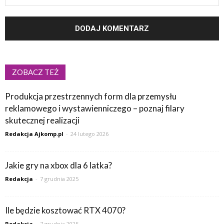
ZOBACZ TEŻ
Produkcja przestrzennych form dla przemysłu
reklamowego i wystawienniczego – poznaj filary
skutecznej realizacji
Redakcja Ajkomp.pl
-
24 lutego 2026
Jakie gry na xbox dla 6 latka?
Redakcja
-
7 grudnia 2025
Ile będzie kosztować RTX 4070?
Redakcja
-
7 grudnia 2025