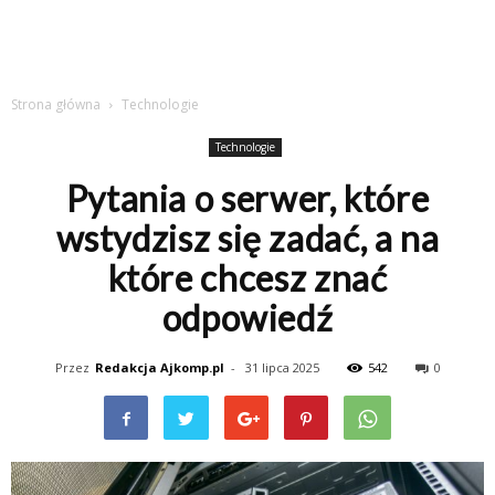
Strona główna
Technologie
Technologie
Pytania o serwer, które
wstydzisz się zadać, a na
które chcesz znać
odpowiedź
Przez
Redakcja Ajkomp.pl
-
31 lipca 2025
542
0