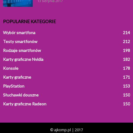
13 sierpnia 2017
POPULARNE KATEGORIE
Wybór smartfona
214
Testy smartfonów
212
Rodzaje smartfonów
198
Karty graficzne Nvidia
182
Konsole
178
Karty graficzne
171
PlayStation
153
Słuchawki douszne
150
Karty graficzne Radeon
150
© ajkomp.pl | 2017