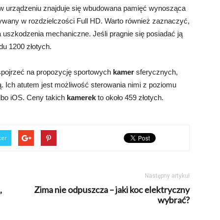
, w urządzeniu znajduje się wbudowana pamięć wynosząca
sywany w rozdzielczości Full HD. Warto również zaznaczyć,
 uszkodzenia mechaniczne. Jeśli pragnie się posiadać ją
du 1200 złotych.
pojrzeć na propozycję sportowych
kamer
sferycznych,
ą. Ich atutem jest możliwość sterowania nimi z poziomu
bo iOS. Ceny takich
kamerek
to około 459 złotych.
ter
Następny artykuł
,
Zima nie odpuszcza – jaki koc elektryczny
wybrać?