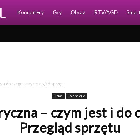
Ajkomp.pl
Komputery
Gry
Obraz
RTV/AGD
Smar
st i do czego służy? Przegląd sprzętu
Obraz
Technologie
yczna – czym jest i do 
Przegląd sprzętu