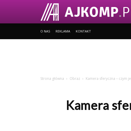
O NAS
REKLAMA
KONTAKT
Strona główna
Obraz
Kamera sferyczna – czym je
Kamera sfer