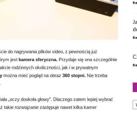
Re
J
d
Re
ie do nagrywania plików video, z pewnością już
C
tórym jest
kamera sferyczna.
Przydaje się ona szczególnie
Re
kcie rodzinnych okoliczności, jak i w prywatnym
y
można mieć pogląd na obraz
360 stopni.
Nie trzeba
.
Ka
iała „oczy dookoła głowy”. Dlaczego zatem lepiej wybrać
ż takie rozwiązanie zastępuje nawet kilka kamer