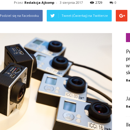
Przez
Redakcja Ajkomp
-
3 sierpnia 2017
2729
0
Podziel się na Facebooku
Tweet (Ćwierkaj) na Twitterze
P
p
w
s
Re
J
Re
I