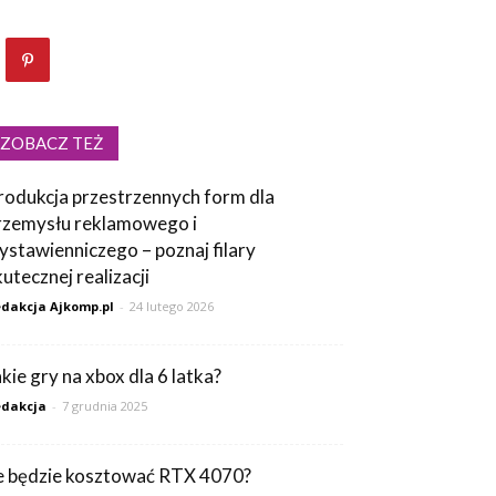
ZOBACZ TEŻ
rodukcja przestrzennych form dla
rzemysłu reklamowego i
ystawienniczego – poznaj filary
kutecznej realizacji
dakcja Ajkomp.pl
-
24 lutego 2026
akie gry na xbox dla 6 latka?
dakcja
-
7 grudnia 2025
le będzie kosztować RTX 4070?