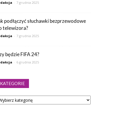
dakcja
-
7 grudnia 2025
ak podłączyć słuchawki bezprzewodowe
o telewizora?
dakcja
-
7 grudnia 2025
zy będzie FIFA 24?
dakcja
-
6 grudnia 2025
KATEGORIE
tegorie