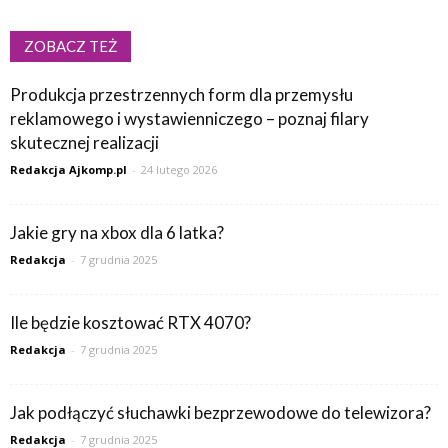
ZOBACZ TEŻ
Produkcja przestrzennych form dla przemysłu
reklamowego i wystawienniczego – poznaj filary
skutecznej realizacji
Redakcja Ajkomp.pl
-
24 lutego 2026
Jakie gry na xbox dla 6 latka?
Redakcja
-
7 grudnia 2025
Ile będzie kosztować RTX 4070?
Redakcja
-
7 grudnia 2025
Jak podłączyć słuchawki bezprzewodowe do telewizora?
Redakcja
-
7 grudnia 2025