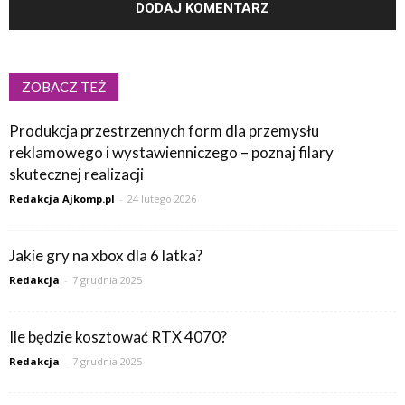
ZOBACZ TEŻ
Produkcja przestrzennych form dla przemysłu
reklamowego i wystawienniczego – poznaj filary
skutecznej realizacji
Redakcja Ajkomp.pl
-
24 lutego 2026
Jakie gry na xbox dla 6 latka?
Redakcja
-
7 grudnia 2025
Ile będzie kosztować RTX 4070?
Redakcja
-
7 grudnia 2025