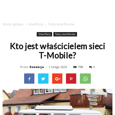
Strona główna
Smartfony
Testy smartfonów
Smartfony
Testy smartfonów
Kto jest właścicielem sieci
T-Mobile?
Przez
Redakcja
-
1 lutego 2024
774
0