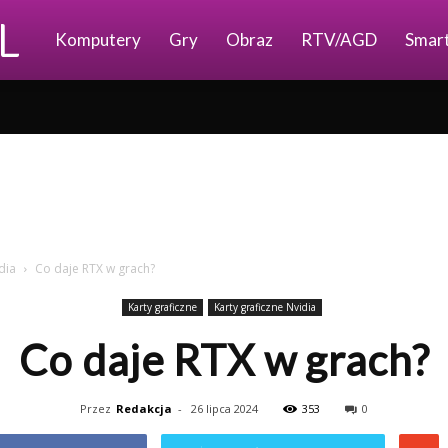
Ajkomp.pl
Komputery
Gry
Obraz
RTV/AGD
Smar
dia
Co daje RTX w grach?
Karty graficzne
Karty graficzne Nvidia
Co daje RTX w grach?
Przez
Redakcja
-
26 lipca 2024
353
0