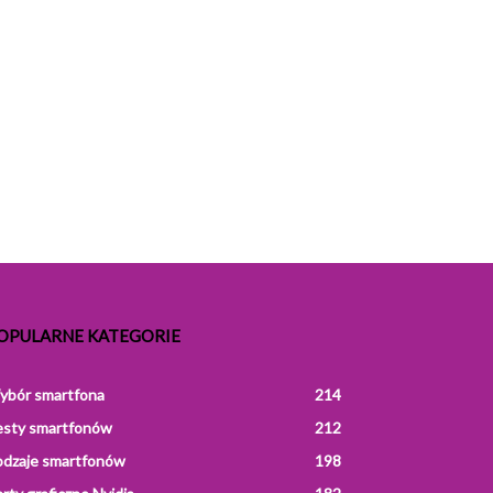
OPULARNE KATEGORIE
ybór smartfona
214
esty smartfonów
212
odzaje smartfonów
198