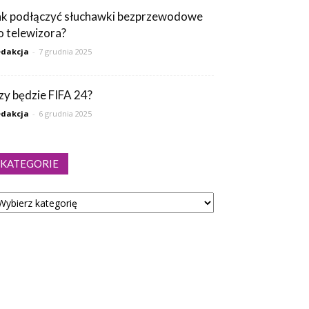
ak podłączyć słuchawki bezprzewodowe
o telewizora?
dakcja
-
7 grudnia 2025
zy będzie FIFA 24?
dakcja
-
6 grudnia 2025
KATEGORIE
tegorie