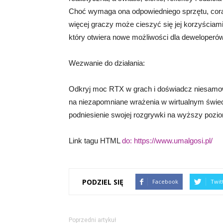
Choć wymaga ona odpowiedniego sprzętu, coraz 
więcej graczy może cieszyć się jej korzyściam
który otwiera nowe możliwości dla deweloperó
Wezwanie do działania:
Odkryj moc RTX w grach i doświadcz niesamowite
na niezapomniane wrażenia w wirtualnym świecie
podniesienie swojej rozgrywki na wyższy pozi
Link tagu HTML
do:
https://www.umalgosi.pl/
PODZIEL SIĘ
Facebook
Twit
Poprzedni artykuł