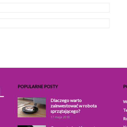
POPULARNE POSTY
P
Dlaczego warto
W
zainwestować w robota
T
sprzątającego?
17 maja 2018
R