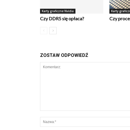
Karty graficzne Nvidia
Karty graficz
Czy DDR5 się opłaca?
Czy proce
ZOSTAW ODPOWIEDŹ