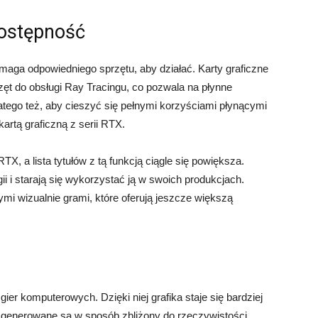
ostępność
aga odpowiedniego sprzętu, aby działać. Karty graficzne
t do obsługi Ray Tracingu, co pozwala na płynne
atego też, aby cieszyć się pełnymi korzyściami płynącymi
artą graficzną z serii RTX.
TX, a lista tytułów z tą funkcją ciągle się powiększa.
ii i starają się wykorzystać ją w swoich produkcjach.
mi wizualnie grami, które oferują jeszcze większą
gier komputerowych. Dzięki niej grafika staje się bardziej
icia generowane są w sposób zbliżony do rzeczywistości.