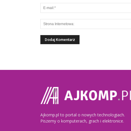
Ajkomp.pl to portal o nowych technologiach.
Piszemy o komputerach, grach i elektronice.