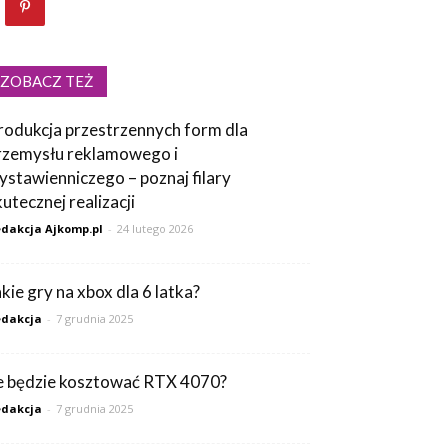
ZOBACZ TEŻ
rodukcja przestrzennych form dla
rzemysłu reklamowego i
ystawienniczego – poznaj filary
kutecznej realizacji
dakcja Ajkomp.pl
-
24 lutego 2026
akie gry na xbox dla 6 latka?
dakcja
-
7 grudnia 2025
le będzie kosztować RTX 4070?
dakcja
-
7 grudnia 2025