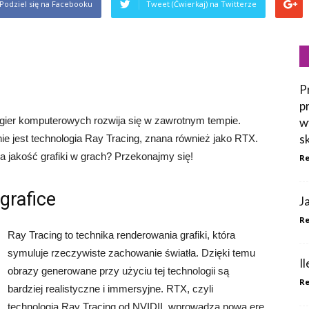
Podziel się na Facebooku
Tweet (Ćwierkaj) na Twitterze
P
p
 gier komputerowych rozwija się w zawrotnym tempie.
w
s
ie jest technologia Ray Tracing, znana również jako RTX.
a jakość grafiki w grach? Przekonajmy się!
Re
grafice
J
Re
Ray Tracing to technika renderowania grafiki, która
symuluje rzeczywiste zachowanie światła. Dzięki temu
I
obrazy generowane przy użyciu tej technologii są
Re
bardziej realistyczne i immersyjne. RTX, czyli
technologia Ray Tracing od NVIDII, wprowadza nową erę