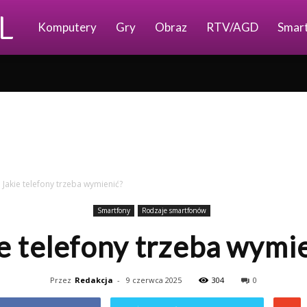
Ajkomp.pl
Komputery
Gry
Obraz
RTV/AGD
Smar
Jakie telefony trzeba wymienić?
Smartfony
Rodzaje smartfonów
e telefony trzeba wymi
Przez
Redakcja
-
9 czerwca 2025
304
0