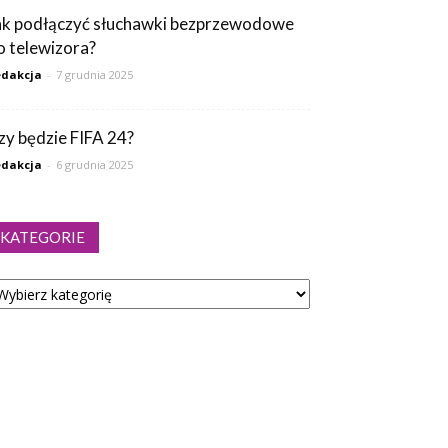
ak podłączyć słuchawki bezprzewodowe
o telewizora?
dakcja
-
7 grudnia 2025
zy będzie FIFA 24?
dakcja
-
6 grudnia 2025
KATEGORIE
tegorie