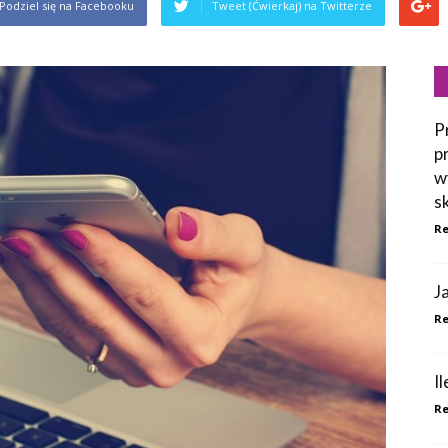
Podziel się na Facebooku
Tweet (Ćwierkaj) na Twitterze
P
p
w
s
Re
J
Re
I
Re