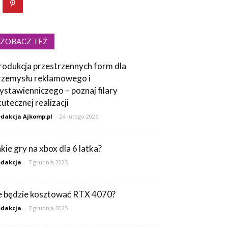
ZOBACZ TEŻ
rodukcja przestrzennych form dla
rzemysłu reklamowego i
ystawienniczego – poznaj filary
kutecznej realizacji
dakcja Ajkomp.pl
-
24 lutego 2026
akie gry na xbox dla 6 latka?
dakcja
-
7 grudnia 2025
le będzie kosztować RTX 4070?
dakcja
-
7 grudnia 2025