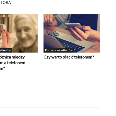
UTORA
rtfonów
Rodzaje smartfonów
różnica między
Czy warto płacić telefonem?
m a telefonem
ym?