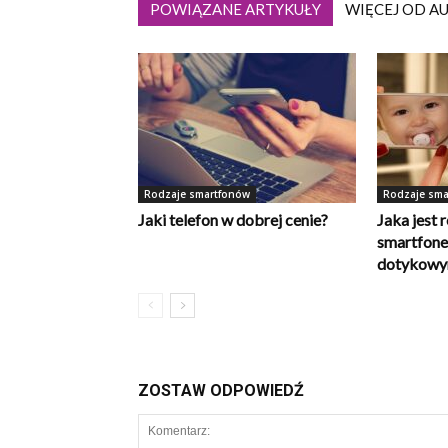
POWIĄZANE ARTYKUŁY
WIĘCEJ OD A
Rodzaje smartfonów
Rodzaje sma
Jaki telefon w dobrej cenie?
Jaka jest 
smartfone
dotykow
ZOSTAW ODPOWIEDŹ