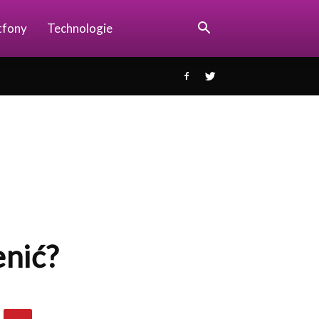
tfony
Technologie
enić?