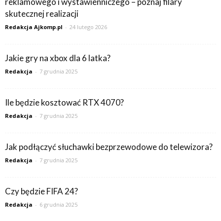
reklamowego i wystawienniczego – poznaj filary
skutecznej realizacji
Redakcja Ajkomp.pl
-
24 lutego 2026
Jakie gry na xbox dla 6 latka?
Redakcja
-
7 grudnia 2025
Ile będzie kosztować RTX 4070?
Redakcja
-
7 grudnia 2025
Jak podłączyć słuchawki bezprzewodowe do telewizora?
Redakcja
-
7 grudnia 2025
Czy będzie FIFA 24?
Redakcja
-
6 grudnia 2025