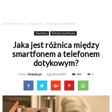
Strona główna
Smartfony
Rodzaje smartfonów
Smartfony
Rodzaje smartfonów
Jaka jest różnica między
smartfonem a telefonem
dotykowym?
Przez
Redakcja
-
3 grudnia 2025
284
0