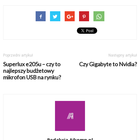
Poprzedni artykuł
Następny artykuł
Superlux e205u – czy to
Czy Gigabyte to Nvidia?
najlepszy budżetowy
mikrofon USB na rynku?
Redakcja Ajkomp.pl