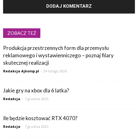
ZOBACZ TEŻ
Produkcja przestrzennych form dla przemysłu
reklamowego i wystawienniczego – poznaj filary
skutecznej realizacji
Redakcja Ajkomp.pl
-
24 lutego 2026
Jakie gry na xbox dla 6 latka?
Redakcja
-
7 grudnia 2025
Ile będzie kosztować RTX 4070?
Redakcja
-
7 grudnia 2025