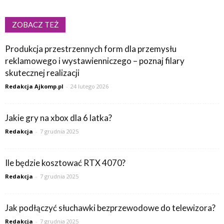
ZOBACZ TEŻ
Produkcja przestrzennych form dla przemysłu
reklamowego i wystawienniczego – poznaj filary
skutecznej realizacji
Redakcja Ajkomp.pl
-
24 lutego 2026
Jakie gry na xbox dla 6 latka?
Redakcja
-
7 grudnia 2025
Ile będzie kosztować RTX 4070?
Redakcja
-
7 grudnia 2025
Jak podłączyć słuchawki bezprzewodowe do telewizora?
Redakcja
-
7 grudnia 2025