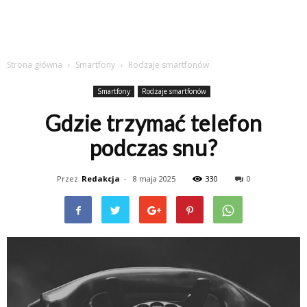
Strona główna
Smartfony
Rodzaje smartfonów
Smartfony
Rodzaje smartfonów
Gdzie trzymać telefon
podczas snu?
Przez
Redakcja
-
8 maja 2025
330
0