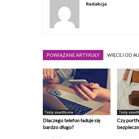
Redakcja
POWIĄZANE ARTYKUŁY
WIĘCEJ OD A
Testy smartfonów
Testy smart
Dlaczego telefon ładuje się
Czy portfe
bardzo długo?
bezpieczn