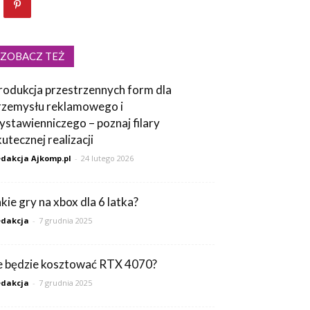
ZOBACZ TEŻ
rodukcja przestrzennych form dla
rzemysłu reklamowego i
ystawienniczego – poznaj filary
kutecznej realizacji
dakcja Ajkomp.pl
-
24 lutego 2026
akie gry na xbox dla 6 latka?
dakcja
-
7 grudnia 2025
le będzie kosztować RTX 4070?
dakcja
-
7 grudnia 2025