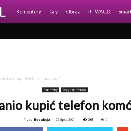
Ajkomp.pl
Komputery
Gry
Obraz
RTV/AGD
Smar
zie tanio kupić telefon komórkowy?
Smartfony
Testy smartfonów
anio kupić telefon ko
Przez
Redakcja
-
29 lipca 2024
368
0