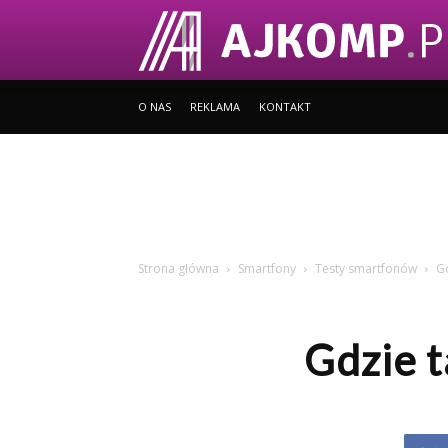
O NAS
REKLAMA
KONTAKT
Strona główna
Smartfony
Testy smartfonów
Gd
Gdzie t