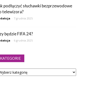
ak podłączyć słuchawki bezprzewodowe
o telewizora?
dakcja
-
7 grudnia 2025
zy będzie FIFA 24?
dakcja
-
6 grudnia 2025
KATEGORIE
tegorie