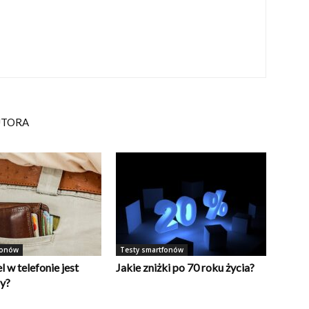
UTORA
fonów
Testy smartfonów
l w telefonie jest
Jakie zniżki po 70 roku życia?
y?