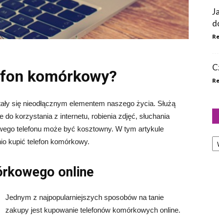
J
d
Re
C
lefon komórkowy?
Re
ały się nieodłącznym elementem naszego życia. Służą
do korzystania z internetu, robienia zdjęć, słuchania
owego telefonu może być kosztowny. W tym artykule
Ka
io kupić telefon komórkowy.
órkowego online
Jednym z najpopularniejszych sposobów na tanie
zakupy jest kupowanie telefonów komórkowych online.