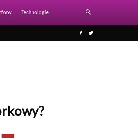
tfony
Technologie
mórkowy?