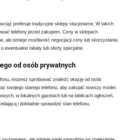
ciąż preferuje tradycyjne sklepy stacjonarne. W takich
tować telefony przed zakupem. Ceny w sklepach
, ale istnieje możliwość negocjacji ceny lub skorzystania
 ewentualne rabaty lub oferty specjalne.
ego od osób prywatnych
efonu, możesz spróbować znaleźć okazję od osób
daż swojego starego telefonu, aby zakupić nowszy model.
towych, w lokalnych gazetach lub na tablicach ogłoszeń.
dającą i dokładnie sprawdzić stan telefonu.
wyzwaniem, ale istnieje wiele sposobów na znalezienie