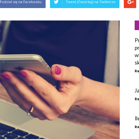
Podziel się na Facebooku
Tweet (Ćwierkaj) na Twitterze
P
p
w
s
Re
J
Re
I
Re