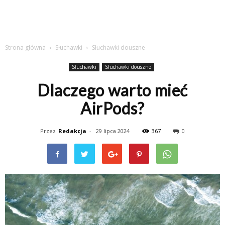
Strona główna
Słuchawki
Słuchawki douszne
Słuchawki
Słuchawki douszne
Dlaczego warto mieć
AirPods?
Przez
Redakcja
-
29 lipca 2024
367
0