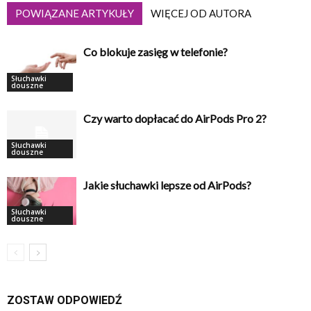
POWIĄZANE ARTYKUŁY
WIĘCEJ OD AUTORA
Co blokuje zasięg w telefonie?
Słuchawki
douszne
Czy warto dopłacać do AirPods Pro 2?
Słuchawki
douszne
Jakie słuchawki lepsze od AirPods?
Słuchawki
douszne
ZOSTAW ODPOWIEDŹ