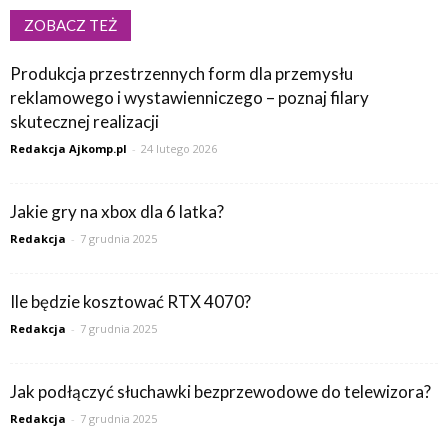
ZOBACZ TEŻ
Produkcja przestrzennych form dla przemysłu
reklamowego i wystawienniczego – poznaj filary
skutecznej realizacji
Redakcja Ajkomp.pl
-
24 lutego 2026
Jakie gry na xbox dla 6 latka?
Redakcja
-
7 grudnia 2025
Ile będzie kosztować RTX 4070?
Redakcja
-
7 grudnia 2025
Jak podłączyć słuchawki bezprzewodowe do telewizora?
Redakcja
-
7 grudnia 2025