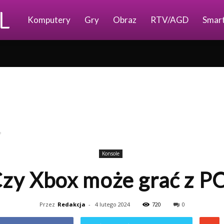
Ajkomp.pl
Komputery
Gry
Obraz
RTV/AGD
Smar
?
Konsole
zy Xbox może grać z P
Przez
Redakcja
-
4 lutego 2024
720
0