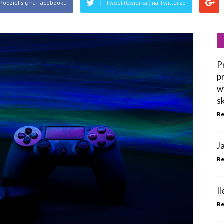
Podziel się na Facebooku
Tweet (Ćwierkaj) na Twitterze
P
p
w
s
Re
J
Re
I
Re