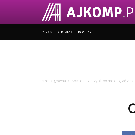
O NAS
REKLAMA
KONTAKT
Strona główna
Konsole
Czy Xbox może grać z PC
C