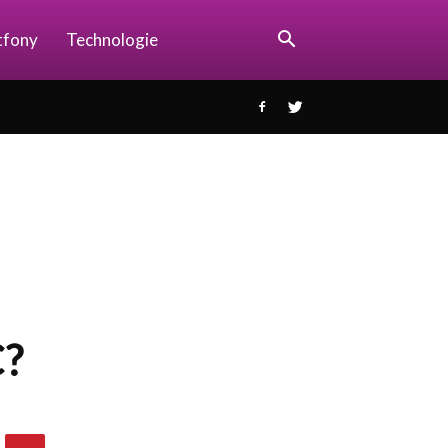
tfony
Technologie
C?