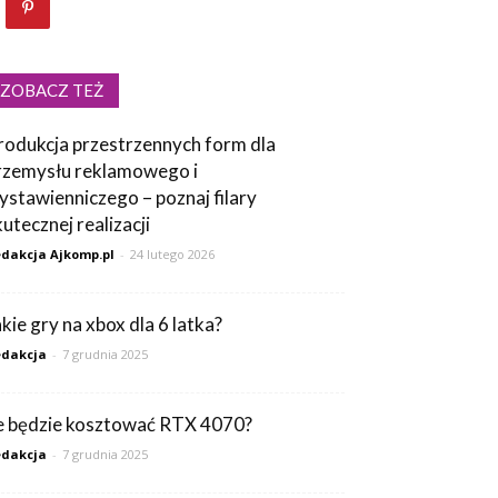
ZOBACZ TEŻ
rodukcja przestrzennych form dla
rzemysłu reklamowego i
ystawienniczego – poznaj filary
kutecznej realizacji
dakcja Ajkomp.pl
-
24 lutego 2026
akie gry na xbox dla 6 latka?
dakcja
-
7 grudnia 2025
le będzie kosztować RTX 4070?
dakcja
-
7 grudnia 2025