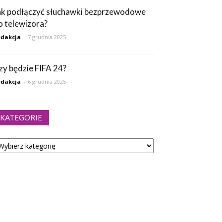
ak podłączyć słuchawki bezprzewodowe
o telewizora?
dakcja
-
7 grudnia 2025
zy będzie FIFA 24?
dakcja
-
6 grudnia 2025
KATEGORIE
tegorie