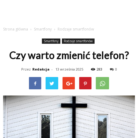
Strona główna
Smartfony
Rodzaje smartfonów
Smartfony
Rodzaje smartfonów
Czy warto zmienić telefon?
Przez
Redakcja
-
13 września 2025
283
0