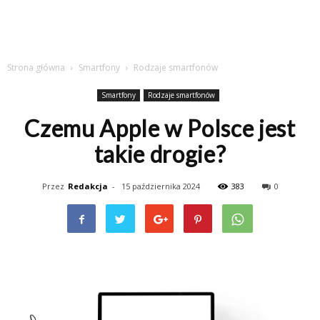
Strona główna
Smartfony
Rodzaje smartfonów
Smartfony
Rodzaje smartfonów
Czemu Apple w Polsce jest
takie drogie?
Przez
Redakcja
-
15 października 2024
383
0