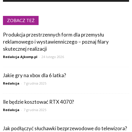
ZOBACZ TEŻ
Produkcja przestrzennych form dla przemysłu
reklamowego i wystawienniczego – poznaj filary
skutecznej realizacji
Redakcja Ajkomp.pl
-
24 lutego 2026
Jakie gry na xbox dla 6 latka?
Redakcja
-
7 grudnia 2025
Ile będzie kosztować RTX 4070?
Redakcja
-
7 grudnia 2025
Jak podłączyć słuchawki bezprzewodowe do telewizora?