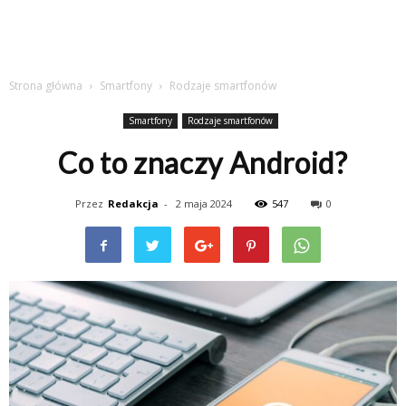
Strona główna
Smartfony
Rodzaje smartfonów
Smartfony
Rodzaje smartfonów
Co to znaczy Android?
Przez
Redakcja
-
2 maja 2024
547
0