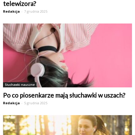
telewizora?
Redakcja
-
7 grudnia 2025
Słuchawki nauszne
Po co piosenkarze mają słuchawki w uszach?
Redakcja
-
5 grudnia 2025