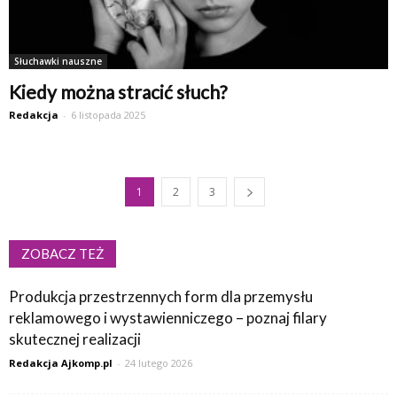
Słuchawki nauszne
Kiedy można stracić słuch?
Redakcja
-
6 listopada 2025
1
2
3
ZOBACZ TEŻ
Produkcja przestrzennych form dla przemysłu
reklamowego i wystawienniczego – poznaj filary
skutecznej realizacji
Redakcja Ajkomp.pl
-
24 lutego 2026