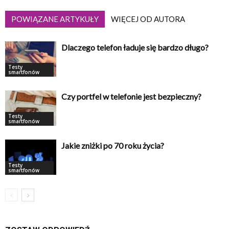
POWIĄZANE ARTYKUŁY
WIĘCEJ OD AUTORA
Dlaczego telefon ładuje się bardzo długo?
Testy
smartfonów
Czy portfel w telefonie jest bezpieczny?
Testy
smartfonów
Jakie zniżki po 70 roku życia?
Testy
smartfonów