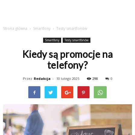
Strona główna
Smartfony
Testy smartfonów
Smartfony
Testy smartfonów
Kiedy są promocje na
telefony?
Przez
Redakcja
-
10 lutego 2025
298
0