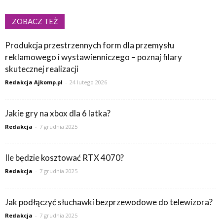
ZOBACZ TEŻ
Produkcja przestrzennych form dla przemysłu
reklamowego i wystawienniczego – poznaj filary
skutecznej realizacji
Redakcja Ajkomp.pl
-
24 lutego 2026
Jakie gry na xbox dla 6 latka?
Redakcja
-
7 grudnia 2025
Ile będzie kosztować RTX 4070?
Redakcja
-
7 grudnia 2025
Jak podłączyć słuchawki bezprzewodowe do telewizora?
Redakcja
-
7 grudnia 2025