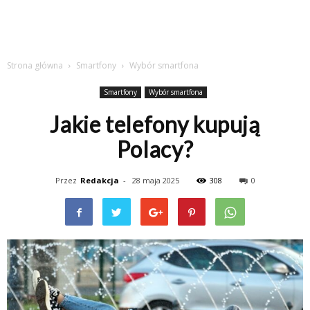
Strona główna
Smartfony
Wybór smartfona
Smartfony
Wybór smartfona
Jakie telefony kupują
Polacy?
Przez
Redakcja
-
28 maja 2025
308
0