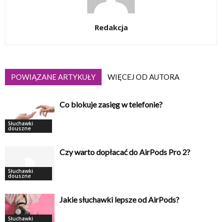
Redakcja
POWIĄZANE ARTYKUŁY
WIĘCEJ OD AUTORA
Co blokuje zasięg w telefonie?
Słuchawki
douszne
Czy warto dopłacać do AirPods Pro 2?
Słuchawki
douszne
Jakie słuchawki lepsze od AirPods?
Słuchawki