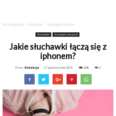
Strona główna
Słuchawki
Słuchawki douszne
Słuchawki
Słuchawki douszne
Jakie słuchawki łączą się z
iphonem?
Przez
Redakcja
-
27 października 2025
256
0