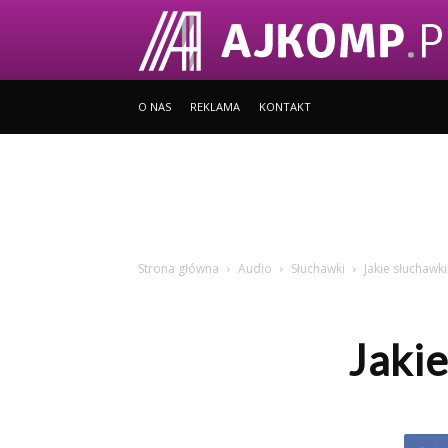
O NAS
REKLAMA
KONTAKT
Strona główna
Audio
Słuchawki
Jakie słuchaw
Jaki