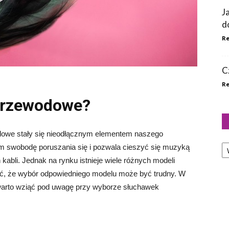
J
d
Re
C
Re
przewodowe?
dowe stały się nieodłącznym elementem naszego
Ka
 swobodę poruszania się i pozwala cieszyć się muzyką
abli. Jednak na rynku istnieje wiele różnych modeli
, że wybór odpowiedniego modelu może być trudny. W
 warto wziąć pod uwagę przy wyborze słuchawek