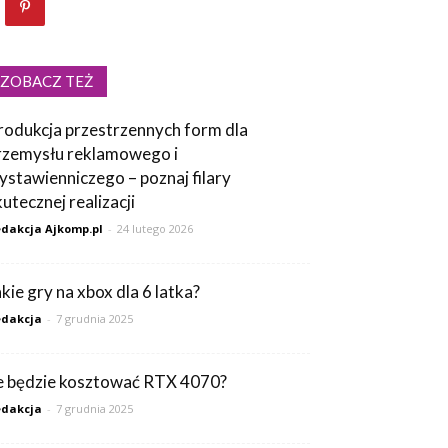
ZOBACZ TEŻ
rodukcja przestrzennych form dla
rzemysłu reklamowego i
ystawienniczego – poznaj filary
kutecznej realizacji
dakcja Ajkomp.pl
-
24 lutego 2026
akie gry na xbox dla 6 latka?
dakcja
-
7 grudnia 2025
le będzie kosztować RTX 4070?
dakcja
-
7 grudnia 2025