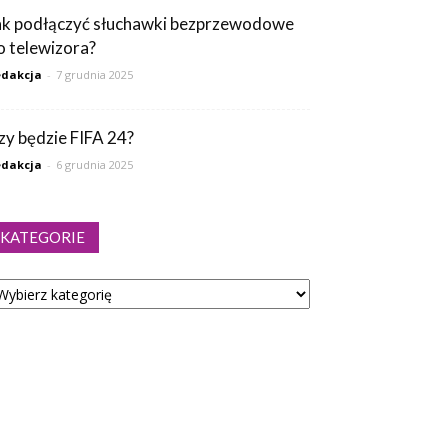
ak podłączyć słuchawki bezprzewodowe
o telewizora?
dakcja
-
7 grudnia 2025
zy będzie FIFA 24?
dakcja
-
6 grudnia 2025
KATEGORIE
tegorie