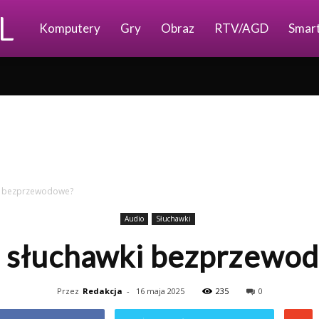
Ajkomp.pl
Komputery
Gry
Obraz
RTV/AGD
Smar
ki bezprzewodowe?
Audio
Słuchawki
e słuchawki bezprzewo
Przez
Redakcja
-
16 maja 2025
235
0