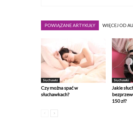
POWIĄZANE ARTYKUŁY
WIĘCEJ OD A
Słuchawki
Słuchawki
Czy można spać w
Jakie słu
słuchawkach?
bezprzew
150 zł?