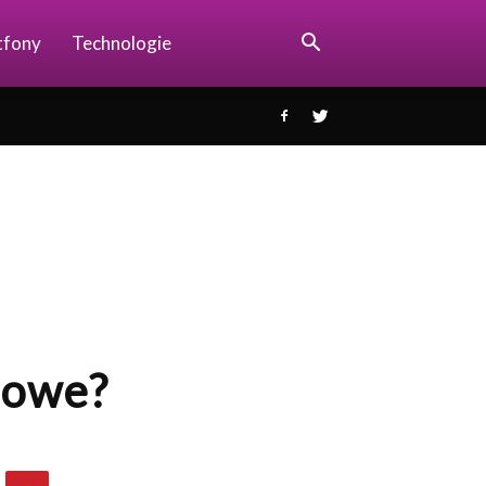
tfony
Technologie
dowe?