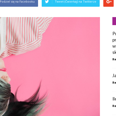
Podziel się na Facebooku
Tweet (Ćwierkaj) na Twitterze
P
p
w
s
Re
J
Re
I
Re