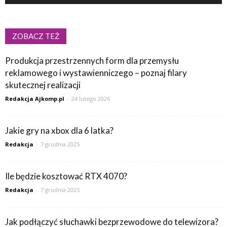
ZOBACZ TEŻ
Produkcja przestrzennych form dla przemysłu
reklamowego i wystawienniczego – poznaj filary
skutecznej realizacji
Redakcja Ajkomp.pl
-
24 lutego 2026
Jakie gry na xbox dla 6 latka?
Redakcja
-
7 grudnia 2025
Ile będzie kosztować RTX 4070?
Redakcja
-
7 grudnia 2025
Jak podłączyć słuchawki bezprzewodowe do telewizora?