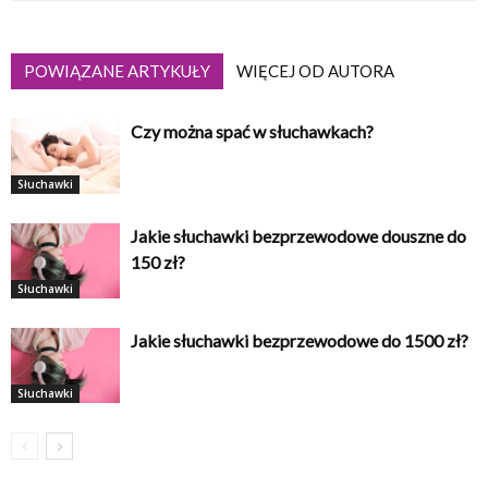
POWIĄZANE ARTYKUŁY
WIĘCEJ OD AUTORA
Czy można spać w słuchawkach?
Słuchawki
Jakie słuchawki bezprzewodowe douszne do
150 zł?
Słuchawki
Jakie słuchawki bezprzewodowe do 1500 zł?
Słuchawki