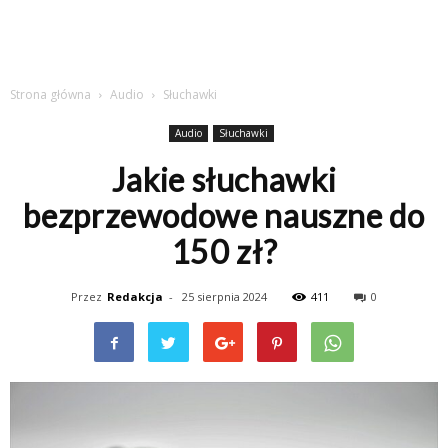
Strona główna
Audio
Słuchawki
Audio
Słuchawki
Jakie słuchawki
bezprzewodowe nauszne do
150 zł?
Przez
Redakcja
-
25 sierpnia 2024
411
0