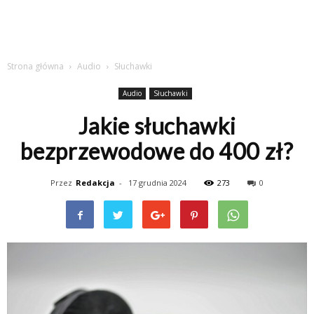
Strona główna
Audio
Słuchawki
Audio
Słuchawki
Jakie słuchawki
bezprzewodowe do 400 zł?
Przez
Redakcja
-
17 grudnia 2024
273
0