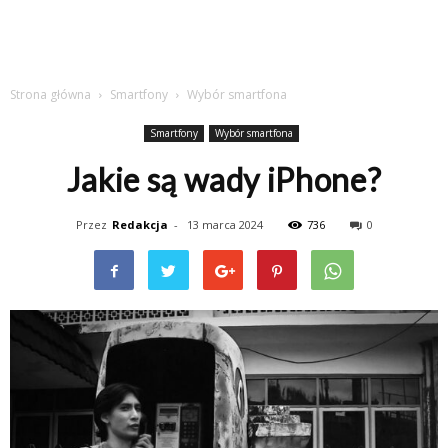
Strona główna
Smartfony
Wybór smartfona
Smartfony
Wybór smartfona
Jakie są wady iPhone?
Przez
Redakcja
-
13 marca 2024
736
0