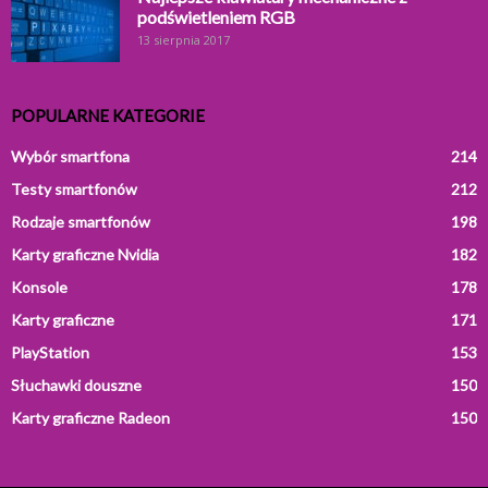
podświetleniem RGB
13 sierpnia 2017
POPULARNE KATEGORIE
Wybór smartfona
214
Testy smartfonów
212
Rodzaje smartfonów
198
Karty graficzne Nvidia
182
Konsole
178
Karty graficzne
171
PlayStation
153
Słuchawki douszne
150
Karty graficzne Radeon
150