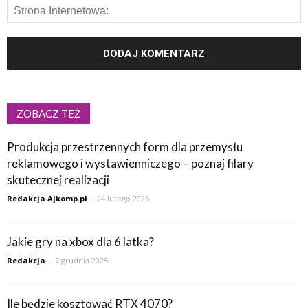
ZOBACZ TEŻ
Produkcja przestrzennych form dla przemysłu
reklamowego i wystawienniczego – poznaj filary
skutecznej realizacji
Redakcja Ajkomp.pl
-
24 lutego 2026
Jakie gry na xbox dla 6 latka?
Redakcja
-
7 grudnia 2025
Ile będzie kosztować RTX 4070?