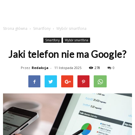
Strona główna
Smartfony
Wybór smartfona
Smartfony
Wybór smartfona
Jaki telefon nie ma Google?
Przez
Redakcja
-
11 listopada 2025
278
0