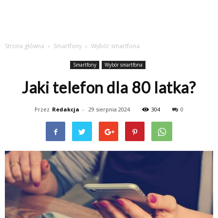
Strona główna
Smartfony
Wybór smartfona
Smartfony
Wybór smartfona
Jaki telefon dla 80 latka?
Przez
Redakcja
-
29 sierpnia 2024
304
0