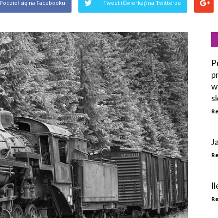
Podziel się na Facebooku
Tweet (Ćwierkaj) na Twitterze
P
p
w
s
Re
J
Re
I
Re