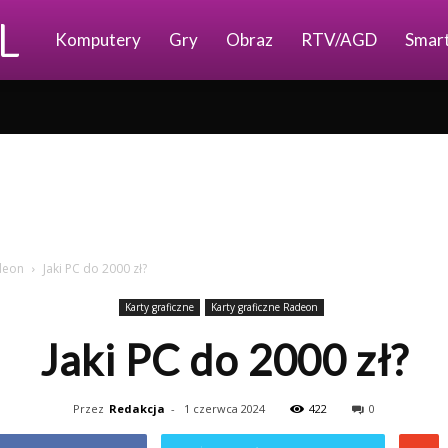
Ajkomp.pl
Komputery
Gry
Obraz
RTV/AGD
Smar
adeon
Jaki PC do 2000 zł?
Karty graficzne
Karty graficzne Radeon
Jaki PC do 2000 zł?
Przez
Redakcja
-
1 czerwca 2024
422
0