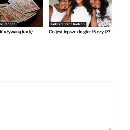
zne Radeon
Karty graficzne Radeon
ić używaną kartę
Co jest lepsze do gier i5 czy i7?
?