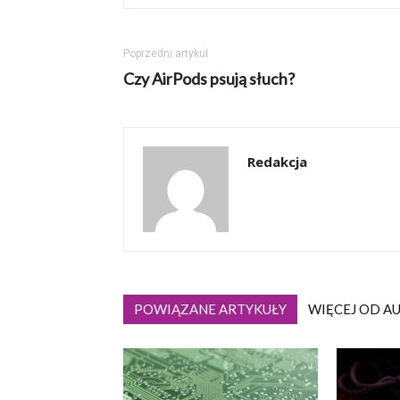
Poprzedni artykuł
Czy AirPods psują słuch?
Redakcja
POWIĄZANE ARTYKUŁY
WIĘCEJ OD A