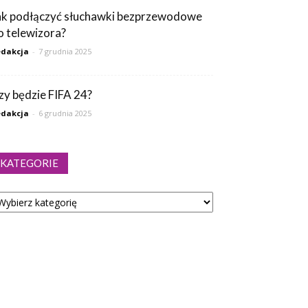
ak podłączyć słuchawki bezprzewodowe
o telewizora?
dakcja
-
7 grudnia 2025
zy będzie FIFA 24?
dakcja
-
6 grudnia 2025
KATEGORIE
tegorie