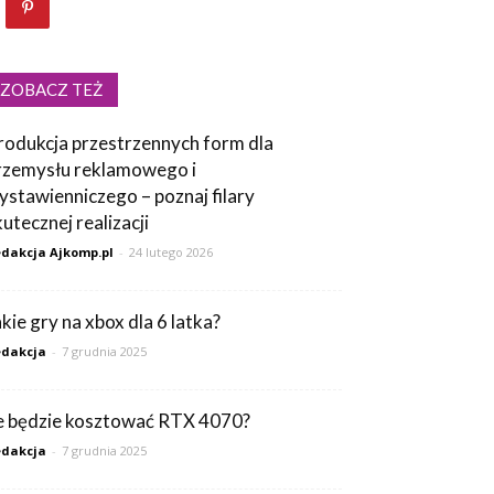
ZOBACZ TEŻ
rodukcja przestrzennych form dla
rzemysłu reklamowego i
ystawienniczego – poznaj filary
kutecznej realizacji
dakcja Ajkomp.pl
-
24 lutego 2026
akie gry na xbox dla 6 latka?
dakcja
-
7 grudnia 2025
le będzie kosztować RTX 4070?
dakcja
-
7 grudnia 2025