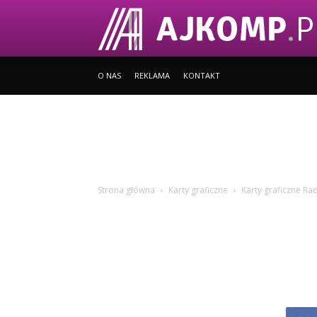
O NAS
REKLAMA
KONTAKT
Strona główna
Karty graficzne
Karty graficzne R