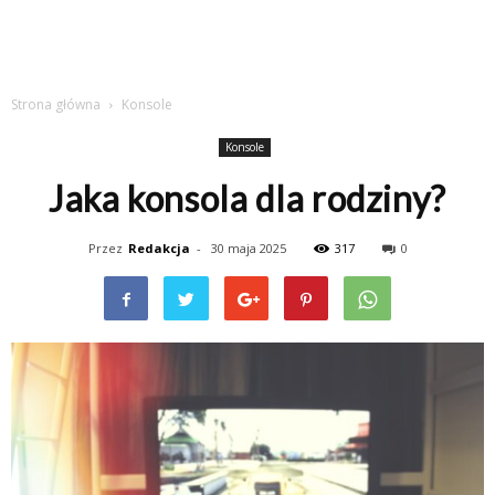
Strona główna
Konsole
Konsole
Jaka konsola dla rodziny?
Przez
Redakcja
-
30 maja 2025
317
0