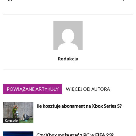
Redakcja
POWIĄZANE ARTYKUŁY
WIĘCEJ OD AUTORA
Ile kosztuje abonament na Xbox Series S?
Konsole
Czy Xbox może grać z PC w FIFA 23?