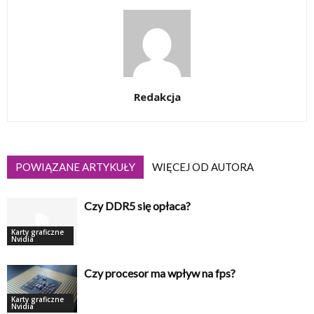
Redakcja
POWIĄZANE ARTYKUŁY
WIĘCEJ OD AUTORA
Czy DDR5 się opłaca?
Karty graficzne
Nvidia
Czy procesor ma wpływ na fps?
Karty graficzne
Nvidia