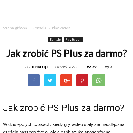
Strona główna
Konsole
PlayStation
Konsole
PlayStation
Jak zrobić PS Plus za darmo?
Przez
Redakcja
-
7 września 2024
334
0
Jak zrobić PS Plus za darmo?
W dzisiejszych czasach, kiedy gry wideo stały się nieodłączną
częścią naszego życia, wiele osób szuka sposobów na