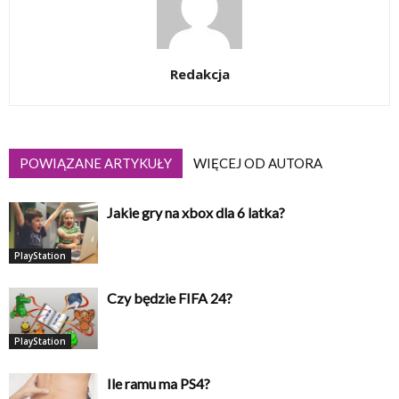
Redakcja
POWIĄZANE ARTYKUŁY
WIĘCEJ OD AUTORA
Jakie gry na xbox dla 6 latka?
PlayStation
Czy będzie FIFA 24?
PlayStation
Ile ramu ma PS4?