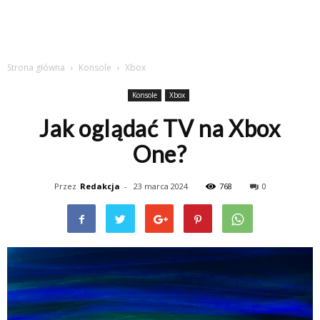
Strona główna
Konsole
Xbox
Konsole
Xbox
Jak oglądać TV na Xbox
One?
Przez
Redakcja
-
23 marca 2024
768
0