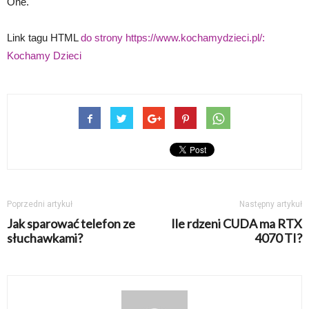
One.
Link tagu HTML
do strony https://www.kochamydzieci.pl/:
Kochamy Dzieci
Poprzedni artykuł
Następny artykuł
Jak sparować telefon ze
Ile rdzeni CUDA ma RTX
słuchawkami?
4070 TI?