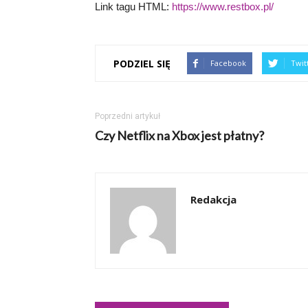
Link tagu HTML:
https://www.restbox.pl/
PODZIEL SIĘ
Facebook
Twit
Poprzedni artykuł
Czy Netflix na Xbox jest płatny?
Redakcja