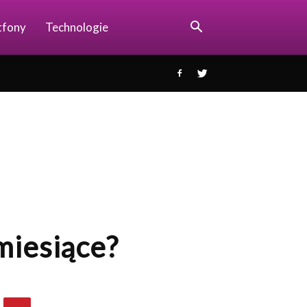
tfony
Technologie
miesiące?