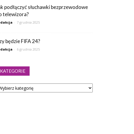
ak podłączyć słuchawki bezprzewodowe
o telewizora?
dakcja
-
7 grudnia 2025
zy będzie FIFA 24?
dakcja
-
6 grudnia 2025
KATEGORIE
tegorie