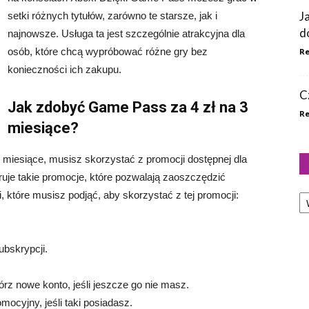
J
setki różnych tytułów, zarówno te starsze, jak i
d
najnowsze. Usługa ta jest szczególnie atrakcyjna dla
osób, które chcą wypróbować różne gry bez
Re
konieczności ich zakupu.
C
Jak zdobyć Game Pass za 4 zł na 3
Re
miesiące?
miesiące, musisz skorzystać z promocji dostępnej dla
ruje takie promocje, które pozwalają zaoszczędzić
Ka
 które musisz podjąć, aby skorzystać z tej promocji:
.
ubskrypcji.
órz nowe konto, jeśli jeszcze go nie masz.
cyjny, jeśli taki posiadasz.