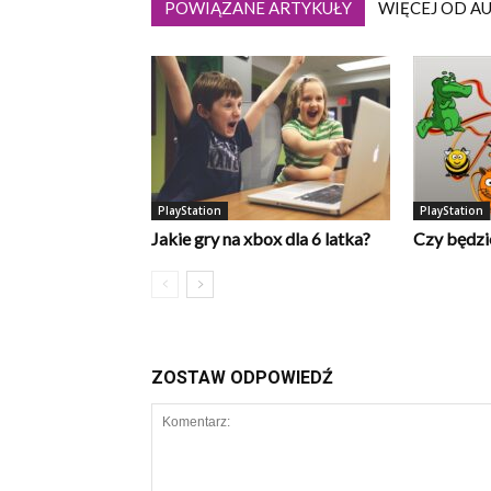
POWIĄZANE ARTYKUŁY
WIĘCEJ OD A
PlayStation
PlayStation
Jakie gry na xbox dla 6 latka?
Czy będzi
ZOSTAW ODPOWIEDŹ