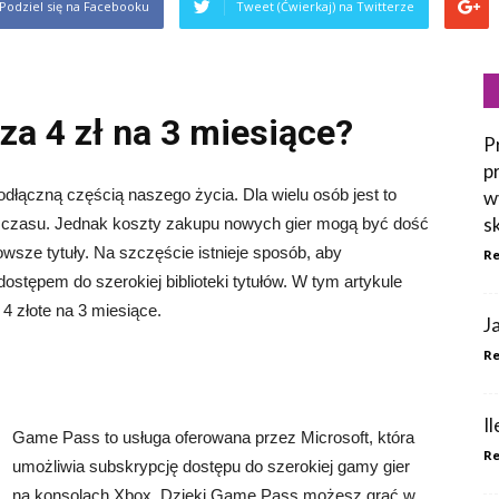
Podziel się na Facebooku
Tweet (Ćwierkaj) na Twitterze
a 4 zł na 3 miesiące?
P
p
odłączną częścią naszego życia. Dla wielu osób jest to
w
s
o czasu. Jednak koszty zakupu nowych gier mogą być dość
wsze tytuły. Na szczęście istnieje sposób, aby
Re
ostępem do szerokiej biblioteki tytułów. W tym artykule
4 złote na 3 miesiące.
J
Re
I
Game Pass to usługa oferowana przez Microsoft, która
Re
umożliwia subskrypcję dostępu do szerokiej gamy gier
na konsolach Xbox. Dzięki Game Pass możesz grać w