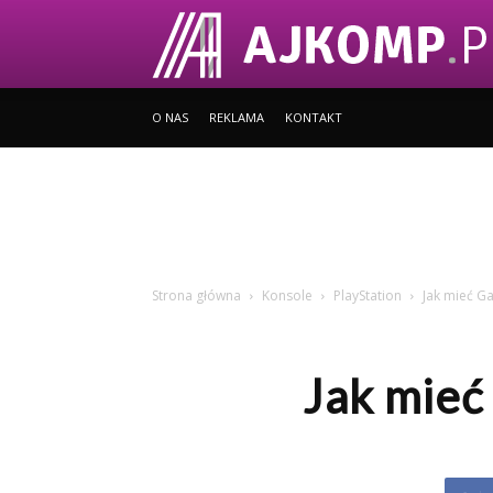
O NAS
REKLAMA
KONTAKT
Strona główna
Konsole
PlayStation
Jak mieć Ga
Jak mieć