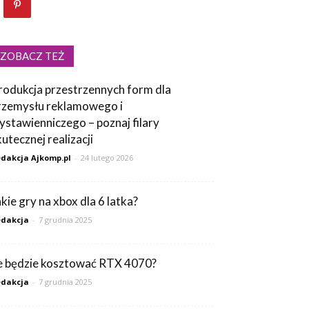
ZOBACZ TEŻ
rodukcja przestrzennych form dla
rzemysłu reklamowego i
ystawienniczego – poznaj filary
kutecznej realizacji
dakcja Ajkomp.pl
-
24 lutego 2026
akie gry na xbox dla 6 latka?
dakcja
-
7 grudnia 2025
le będzie kosztować RTX 4070?
dakcja
-
7 grudnia 2025