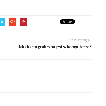
ter
Następny artykuł
Jaka karta graficzna jest w komputerze?