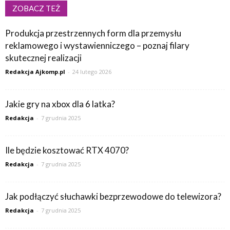
ZOBACZ TEŻ
Produkcja przestrzennych form dla przemysłu
reklamowego i wystawienniczego – poznaj filary
skutecznej realizacji
Redakcja Ajkomp.pl
-
24 lutego 2026
Jakie gry na xbox dla 6 latka?
Redakcja
-
7 grudnia 2025
Ile będzie kosztować RTX 4070?
Redakcja
-
7 grudnia 2025
Jak podłączyć słuchawki bezprzewodowe do telewizora?
Redakcja
-
7 grudnia 2025