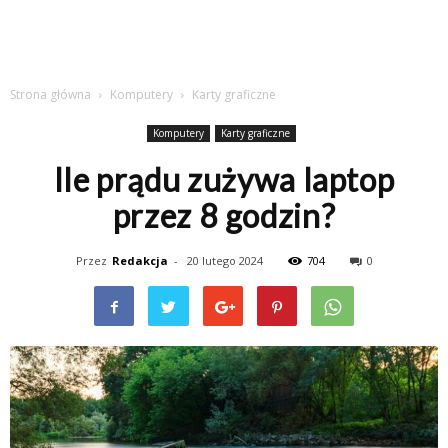
Strona główna
Komputery
Karty graficzne
Komputery
Karty graficzne
Ile prądu zużywa laptop
przez 8 godzin?
Przez
Redakcja
-
20 lutego 2024
704
0