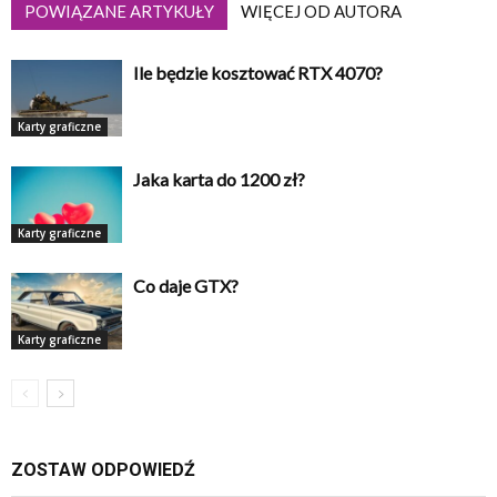
POWIĄZANE ARTYKUŁY
WIĘCEJ OD AUTORA
Ile będzie kosztować RTX 4070?
Karty graficzne
Jaka karta do 1200 zł?
Karty graficzne
Co daje GTX?
Karty graficzne
ZOSTAW ODPOWIEDŹ