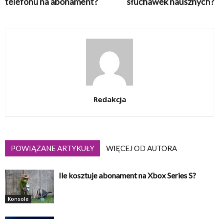
telefonu na abonament?
słuchawek nausznych?
Redakcja
POWIĄZANE ARTYKUŁY
WIĘCEJ OD AUTORA
Ile kosztuje abonament na Xbox Series S?
Konsole