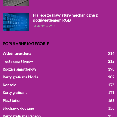
Najlepsze klawiatury mechaniczne z
podświetleniem RGB
13 sierpnia 2017
POPULARNE KATEGORIE
Wybór smartfona
214
Testy smartfonów
212
Rodzaje smartfonów
198
Karty graficzne Nvidia
182
Konsole
178
Karty graficzne
171
PlayStation
153
Słuchawki douszne
150
Karty graficzne Radeon
150