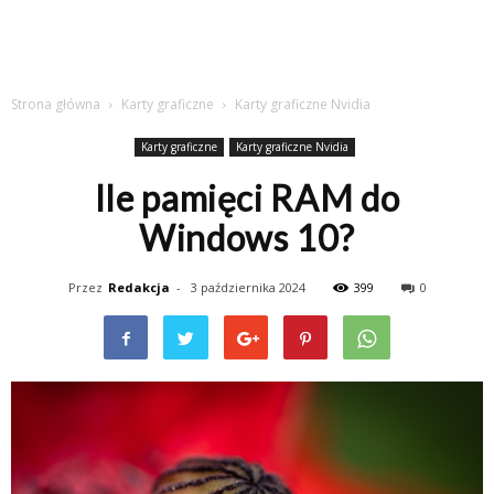
Strona główna
Karty graficzne
Karty graficzne Nvidia
Karty graficzne
Karty graficzne Nvidia
Ile pamięci RAM do
Windows 10?
Przez
Redakcja
-
3 października 2024
399
0