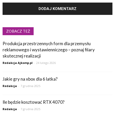
ZOBACZ TEŻ
Produkcja przestrzennych form dla przemysłu
reklamowego i wystawienniczego – poznaj filary
skutecznej realizacji
Redakcja Ajkomp.pl
-
24 lutego 2026
Jakie gry na xbox dla 6 latka?
Redakcja
-
7 grudnia 2025
Ile będzie kosztować RTX 4070?
Redakcja
-
7 grudnia 2025