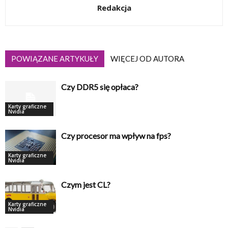
Redakcja
POWIĄZANE ARTYKUŁY
WIĘCEJ OD AUTORA
Czy DDR5 się opłaca?
Karty graficzne
Nvidia
Czy procesor ma wpływ na fps?
Karty graficzne
Nvidia
Czym jest CL?
Karty graficzne
Nvidia