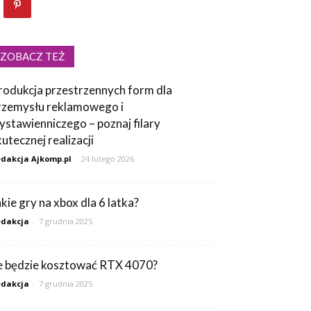
ZOBACZ TEŻ
rodukcja przestrzennych form dla
rzemysłu reklamowego i
ystawienniczego – poznaj filary
kutecznej realizacji
dakcja Ajkomp.pl
-
24 lutego 2026
akie gry na xbox dla 6 latka?
dakcja
-
7 grudnia 2025
le będzie kosztować RTX 4070?
dakcja
-
7 grudnia 2025