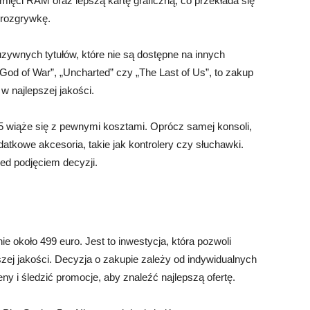
mięci RAM oraz lepszą kartę graficzną, co przekłada się
 rozgrywkę.
uzywnych tytułów, które nie są dostępne na innych
 „God of War”, „Uncharted” czy „The Last of Us”, to zakup
 w najlepszej jakości.
5 wiąże się z pewnymi kosztami. Oprócz samej konsoli,
atkowe akcesoria, takie jak kontrolery czy słuchawki.
ed podjęciem decyzji.
e około 499 euro. Jest to inwestycja, która pozwoli
zej jakości. Decyzja o zakupie zależy od indywidualnych
ny i śledzić promocje, aby znaleźć najlepszą ofertę.