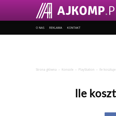
O NAS
REKLAMA
KONTAKT
Strona główna
Konsole
PlayStation
Ile kosztuj
Ile kosz