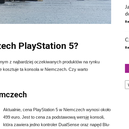
J
d
Re
C
zech PlayStation 5?
Re
ednym z najbardziej oczekiwanych produktów na rynku
ile kosztuje ta konsola w Niemczech. Czy warto
Ka
emczech
Aktualnie, cena PlayStation 5 w Niemczech wynosi około
499 euro. Jest to cena za podstawową wersję konsoli,
która zawiera jedno kontroler DualSense oraz napęd Blu-