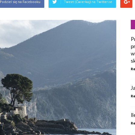
Podziel się na Facebooku
Tweet (Ćwierkaj) na Twitterze
P
p
w
s
Re
J
Re
I
Re