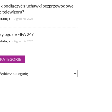
ak podłączyć słuchawki bezprzewodowe
o telewizora?
dakcja
-
7 grudnia 2025
zy będzie FIFA 24?
dakcja
-
6 grudnia 2025
KATEGORIE
tegorie