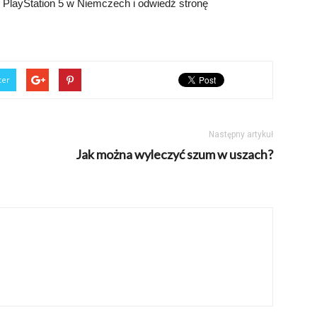
 PlayStation 5 w Niemczech i odwiedź stronę
ter
Następny artykuł
Jak można wyleczyć szum w uszach?