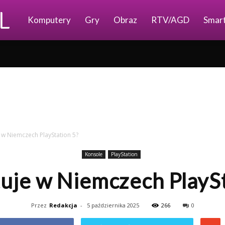
Ajkomp.pl
Komputery
Gry
Obraz
RTV/AGD
Smar
e w Niemczech PlayStation 5?
Konsole
PlayStation
tuje w Niemczech PlayS
Przez
Redakcja
-
5 października 2025
266
0