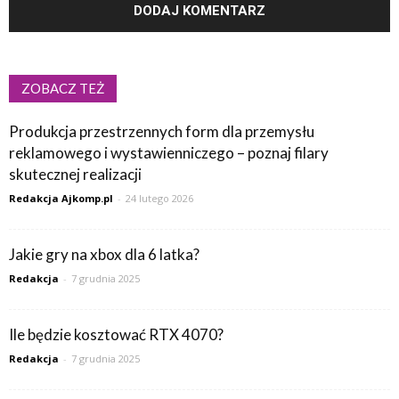
ZOBACZ TEŻ
Produkcja przestrzennych form dla przemysłu
reklamowego i wystawienniczego – poznaj filary
skutecznej realizacji
Redakcja Ajkomp.pl
-
24 lutego 2026
Jakie gry na xbox dla 6 latka?
Redakcja
-
7 grudnia 2025
Ile będzie kosztować RTX 4070?
Redakcja
-
7 grudnia 2025