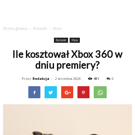
Strona główna
Konsole
Xbox
Konsole
Xbox
Ile kosztował Xbox 360 w
dniu premiery?
Przez
Redakcja
-
2 września 2024
481
0