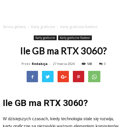
Strona główna
Karty graficzne
Karty graficzne Radeon
Karty graficzne
Karty graficzne Radeon
Ile GB ma RTX 3060?
Przez
Redakcja
-
27 marca 2024
548
0
Ile GB ma RTX 3060?
W dzisiejszych czasach, kiedy technologia stale się rozwija,
karty graficzne są niezwykle ważnym elementem komputerów.