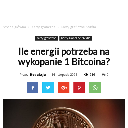
Strona główna
Karty graficzne
Karty graficzne Nvidia
Karty graficzne
Karty graficzne Nvidia
Ile energii potrzeba na
wykopanie 1 Bitcoina?
Przez
Redakcja
-
14 listopada 2025
216
0