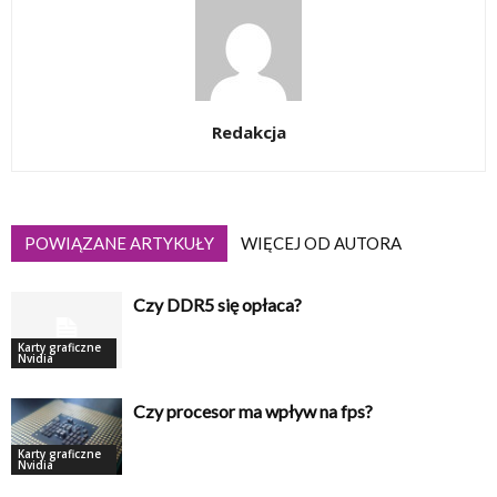
Redakcja
POWIĄZANE ARTYKUŁY
WIĘCEJ OD AUTORA
Czy DDR5 się opłaca?
Karty graficzne
Nvidia
Czy procesor ma wpływ na fps?
Karty graficzne
Nvidia