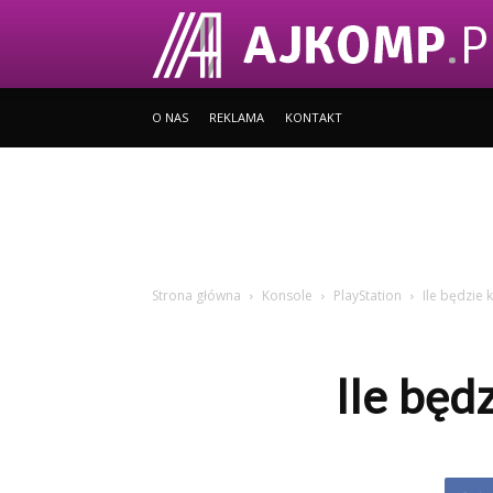
O NAS
REKLAMA
KONTAKT
Strona główna
Konsole
PlayStation
Ile będzie
Ile będ