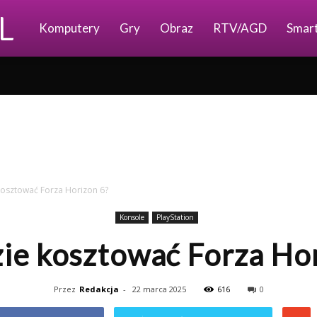
Ajkomp.pl
Komputery
Gry
Obraz
RTV/AGD
Smar
 kosztować Forza Horizon 6?
Konsole
PlayStation
zie kosztować Forza Ho
Przez
Redakcja
-
22 marca 2025
616
0