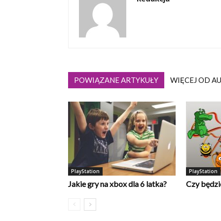
POWIĄZANE ARTYKUŁY
WIĘCEJ OD A
PlayStation
PlayStation
Jakie gry na xbox dla 6 latka?
Czy będzi