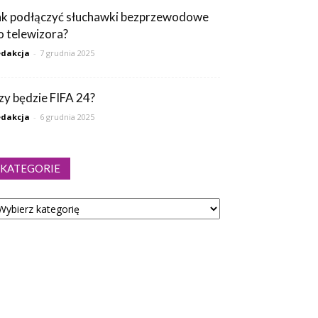
ak podłączyć słuchawki bezprzewodowe
o telewizora?
dakcja
-
7 grudnia 2025
zy będzie FIFA 24?
dakcja
-
6 grudnia 2025
KATEGORIE
tegorie