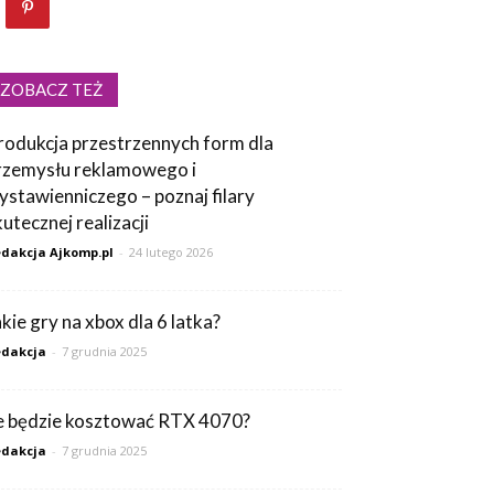
ZOBACZ TEŻ
rodukcja przestrzennych form dla
rzemysłu reklamowego i
ystawienniczego – poznaj filary
kutecznej realizacji
dakcja Ajkomp.pl
-
24 lutego 2026
akie gry na xbox dla 6 latka?
dakcja
-
7 grudnia 2025
le będzie kosztować RTX 4070?
dakcja
-
7 grudnia 2025