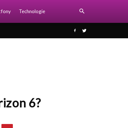
tfony
Technologie
rizon 6?