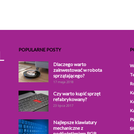
POPULARNE POSTY
P
Dlaczego warto
W
zainwestować w robota
T
sprzątającego?
17 maja 2018
R
Ka
Czy warto kupić sprzęt
refabrykowany?
K
23 lipca 2017
Ka
Pl
Najlepsze klawiatury
mechaniczne z
S
podświetleniem RGB