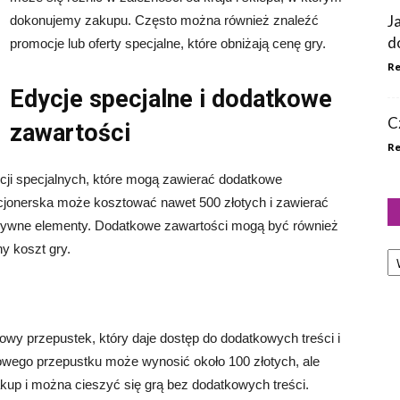
J
dokonujemy zakupu. Często można również znaleźć
d
promocje lub oferty specjalne, które obniżają cenę gry.
Re
Edycje specjalne i dodatkowe
C
zawartości
Re
ycji specjalnych, które mogą zawierać dodatkowe
kcjonerska może kosztować nawet 500 złotych i zawierać
ywne elementy. Dodatkowe zawartości mogą być również
Ka
y koszt gry.
wy przepustek, który daje dostęp do dodatkowych treści i
owego przepustku może wynosić około 100 złotych, ale
kup i można cieszyć się grą bez dodatkowych treści.