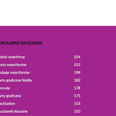
OPULARNE KATEGORIE
ybór smartfona
214
esty smartfonów
212
odzaje smartfonów
198
rty graficzne Nvidia
182
onsole
178
rty graficzne
171
ayStation
153
łuchawki douszne
150