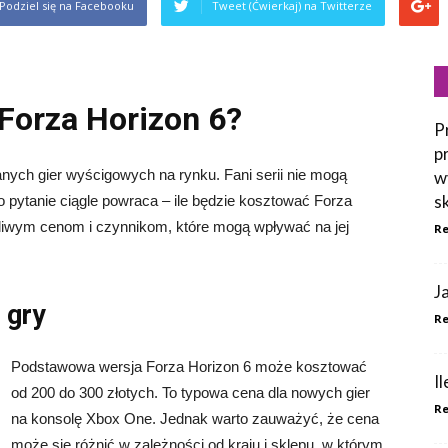
Podziel się na Facebooku
Tweet (Ćwierkaj) na Twitterze
 Forza Horizon 6?
P
p
anych gier wyścigowych na rynku. Fani serii nie mogą
w
s
no pytanie ciągle powraca – ile będzie kosztować Forza
liwym cenom i czynnikom, które mogą wpływać na jej
Re
J
 gry
Re
Podstawowa wersja Forza Horizon 6 może kosztować
I
od 200 do 300 złotych. To typowa cena dla nowych gier
Re
na konsolę Xbox One. Jednak warto zauważyć, że cena
może się różnić w zależności od kraju i sklepu, w którym