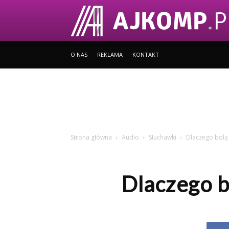
O NAS
REKLAMA
KONTAKT
Strona główna
Audio
Słuchawki
Dlaczego bolą
Dlaczego b