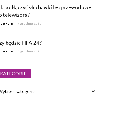
ak podłączyć słuchawki bezprzewodowe
o telewizora?
dakcja
-
7 grudnia 2025
zy będzie FIFA 24?
dakcja
-
6 grudnia 2025
KATEGORIE
tegorie