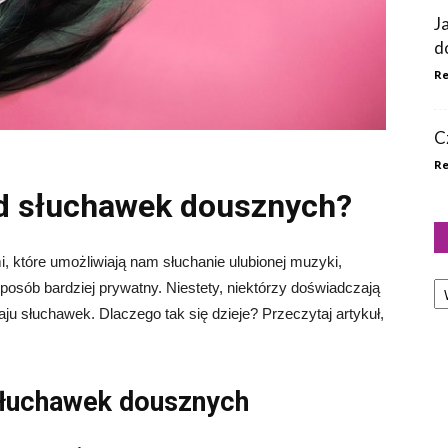
J
d
Re
C
Re
od słuchawek dousznych?
 które umożliwiają nam słuchanie ulubionej muzyki,
Ka
posób bardziej prywatny. Niestety, niektórzy doświadczają
ju słuchawek. Dlaczego tak się dzieje? Przeczytaj artykuł,
słuchawek dousznych