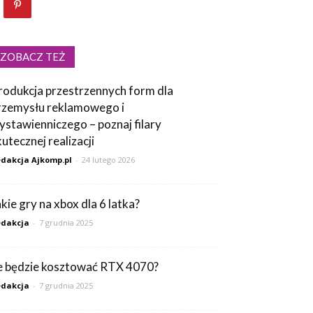
ZOBACZ TEŻ
rodukcja przestrzennych form dla
rzemysłu reklamowego i
ystawienniczego – poznaj filary
kutecznej realizacji
dakcja Ajkomp.pl
-
24 lutego 2026
akie gry na xbox dla 6 latka?
dakcja
-
7 grudnia 2025
le będzie kosztować RTX 4070?
dakcja
-
7 grudnia 2025