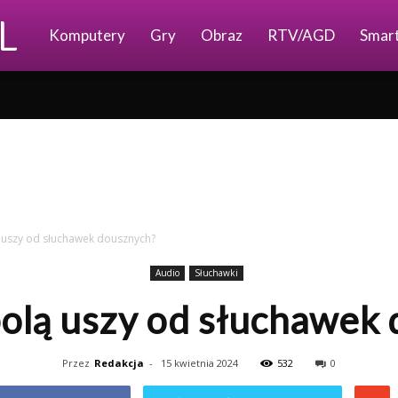
Ajkomp.pl
Komputery
Gry
Obraz
RTV/AGD
Smar
 uszy od słuchawek dousznych?
Audio
Słuchawki
olą uszy od słuchawek
Przez
Redakcja
-
15 kwietnia 2024
532
0