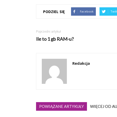
PODZIEL SIĘ
Facebook
Twit
Poprzedni artykuł
Ile to 1 gb RAM-u?
Redakcja
POWIĄZANE ARTYKUŁY
WIĘCEJ OD A