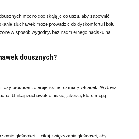
 dousznych mocno dociskają je do uszu, aby zapewnić
iskanie słuchawek może prowadzić do dyskomfortu i bólu.
szone w sposób wygodny, bez nadmiernego nacisku na
uchawek dousznych?
czy producent oferuje różne rozmiary wkładek. Wybierz
o ucha. Unikaj słuchawek o niskiej jakości, które mogą
iomie głośności. Unikaj zwiększania głośności, aby