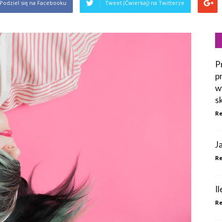
Podziel się na Facebooku
Tweet (Ćwierkaj) na Twitterze
P
p
w
s
Re
J
Re
I
Re