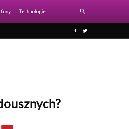
tfony
Technologie
 dousznych?