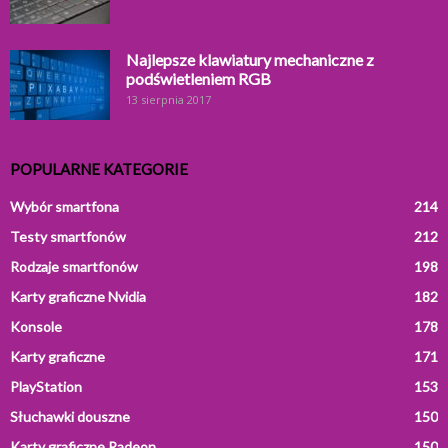
Najlepsze klawiatury mechaniczne z
podświetleniem RGB
13 sierpnia 2017
POPULARNE KATEGORIE
Wybór smartfona
214
Testy smartfonów
212
Rodzaje smartfonów
198
Karty graficzne Nvidia
182
Konsole
178
Karty graficzne
171
PlayStation
153
Słuchawki douszne
150
Karty graficzne Radeon
150