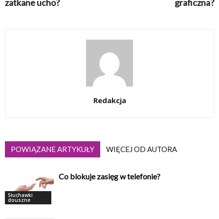
zatkane ucho?
graficzna?
Redakcja
POWIĄZANE ARTYKUŁY
WIĘCEJ OD AUTORA
Co blokuje zasięg w telefonie?
Słuchawki
douszne