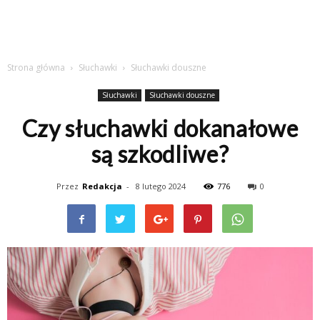
Strona główna
Słuchawki
Słuchawki douszne
Słuchawki
Słuchawki douszne
Czy słuchawki dokanałowe
są szkodliwe?
Przez
Redakcja
-
8 lutego 2024
776
0