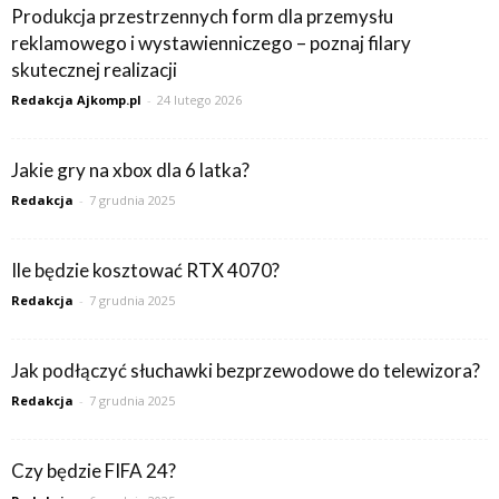
Produkcja przestrzennych form dla przemysłu
reklamowego i wystawienniczego – poznaj filary
skutecznej realizacji
Redakcja Ajkomp.pl
-
24 lutego 2026
Jakie gry na xbox dla 6 latka?
Redakcja
-
7 grudnia 2025
Ile będzie kosztować RTX 4070?
Redakcja
-
7 grudnia 2025
Jak podłączyć słuchawki bezprzewodowe do telewizora?
Redakcja
-
7 grudnia 2025
Czy będzie FIFA 24?