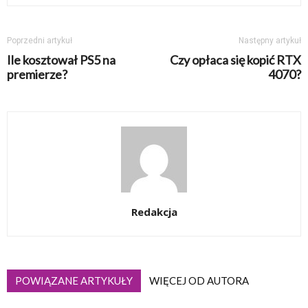
Poprzedni artykuł
Następny artykuł
Ile kosztował PS5 na
Czy opłaca się kopić RTX
premierze?
4070?
Redakcja
POWIĄZANE ARTYKUŁY
WIĘCEJ OD AUTORA