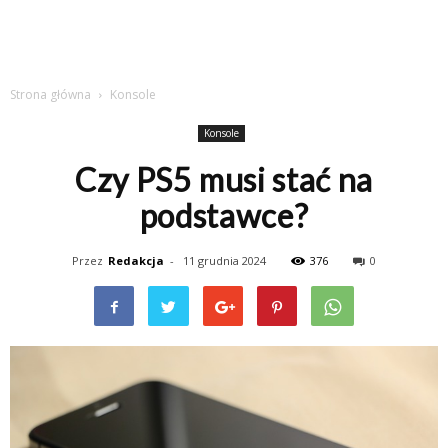
Strona główna
Konsole
Konsole
Czy PS5 musi stać na
podstawce?
Przez
Redakcja
-
11 grudnia 2024
376
0