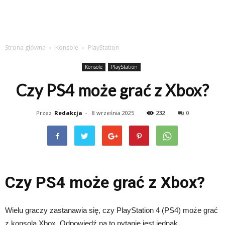
Strona główna
Konsole
PlayStation
Konsole
PlayStation
Czy PS4 może grać z Xbox?
Przez
Redakcja
-
8 września 2025
232
0
Czy PS4 może grać z Xbox?
Wielu graczy zastanawia się, czy PlayStation 4 (PS4) może grać
z konsolą Xbox. Odpowiedź na to pytanie jest jednak