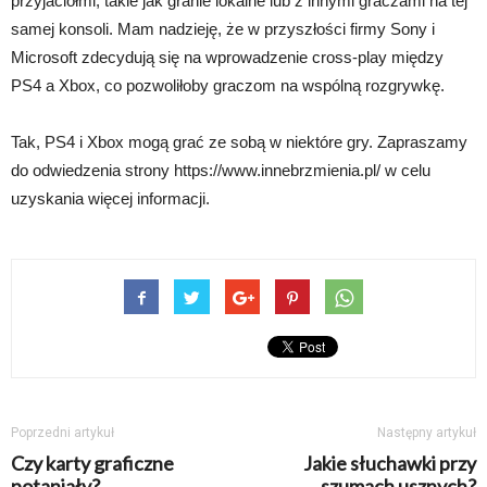
przyjaciółmi, takie jak granie lokalne lub z innymi graczami na tej
samej konsoli. Mam nadzieję, że w przyszłości firmy Sony i
Microsoft zdecydują się na wprowadzenie cross-play między
PS4 a Xbox, co pozwoliłoby graczom na wspólną rozgrywkę.
Tak, PS4 i Xbox mogą grać ze sobą w niektóre gry. Zapraszamy
do odwiedzenia strony https://www.innebrzmienia.pl/ w celu
uzyskania więcej informacji.
Poprzedni artykuł
Następny artykuł
Czy karty graficzne
Jakie słuchawki przy
potaniały?
szumach usznych?