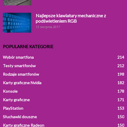
Najlepsze klawiatury mechaniczne z
podświetleniem RGB
13 sierpnia 2017
POPULARNE KATEGORIE
Wybór smartfona
214
Testy smartfonów
212
Rodzaje smartfonów
198
Karty graficzne Nvidia
182
Konsole
178
Karty graficzne
171
PlayStation
153
Słuchawki douszne
150
Karty graficzne Radeon
150