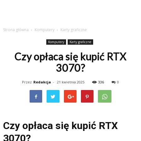
Strona główna
Komputery
Karty graficzne
Komputery
Karty graficzne
Czy opłaca się kupić RTX
3070?
Przez
Redakcja
-
21 kwietnia 2025
336
0
Czy opłaca się kupić RTX
3070?