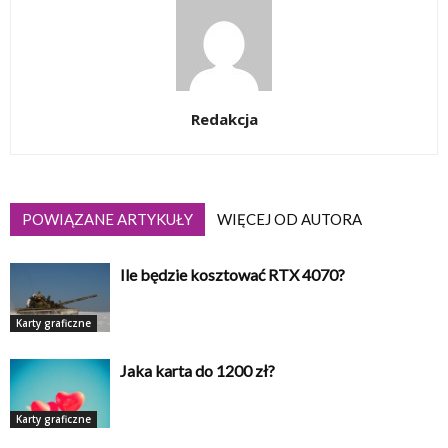
Redakcja
POWIĄZANE ARTYKUŁY
WIĘCEJ OD AUTORA
Ile będzie kosztować RTX 4070?
Karty graficzne
Jaka karta do 1200 zł?
Karty graficzne