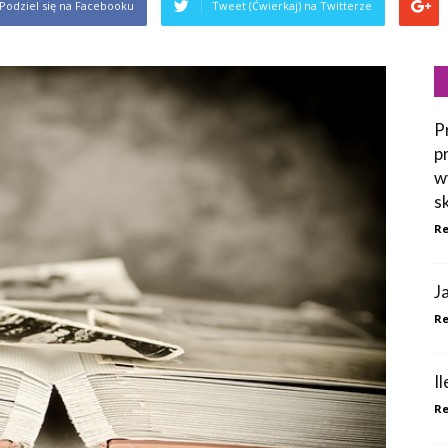
Podziel się na Facebooku
Tweet (Ćwierkaj) na Twitterze
P
p
w
s
Re
J
Re
I
Re