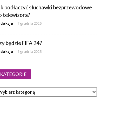
ak podłączyć słuchawki bezprzewodowe
o telewizora?
dakcja
-
7 grudnia 2025
zy będzie FIFA 24?
dakcja
-
6 grudnia 2025
KATEGORIE
tegorie