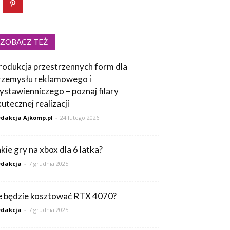
ZOBACZ TEŻ
rodukcja przestrzennych form dla
rzemysłu reklamowego i
ystawienniczego – poznaj filary
kutecznej realizacji
dakcja Ajkomp.pl
-
24 lutego 2026
akie gry na xbox dla 6 latka?
dakcja
-
7 grudnia 2025
le będzie kosztować RTX 4070?
dakcja
-
7 grudnia 2025