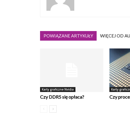
POWIĄZANE ARTYKUŁY
WIĘCEJ OD A
Karty graficzne Nvidia
Karty graficz
Czy DDR5 się opłaca?
Czy proce