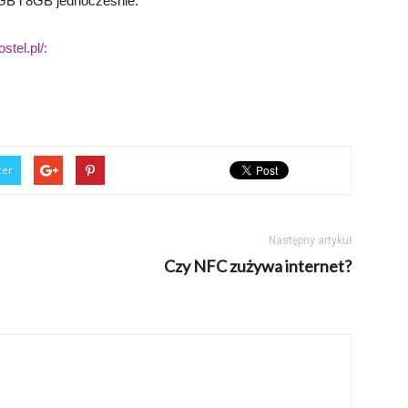
B i 8GB jednocześnie.
stel.pl/:
ter
Następny artykuł
Czy NFC zużywa internet?