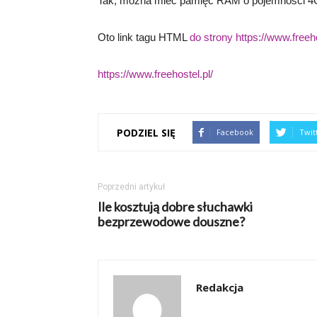
Tak, można mieć pamięć RAM o pojemności 4G
Oto link tagu HTML
do strony https://www.freeho
https://www.freehostel.pl/
PODZIEL SIĘ
Facebook
Twit
Poprzedni artykuł
Ile kosztują dobre słuchawki
bezprzewodowe douszne?
Redakcja