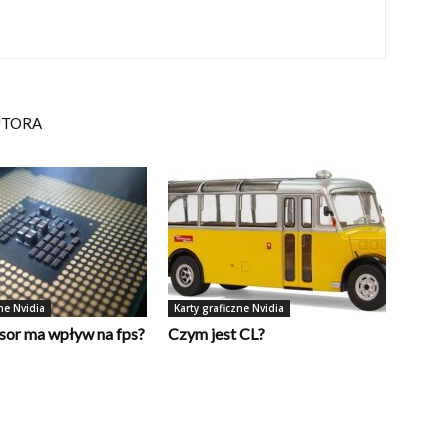
UTORA
ne Nvidia
Karty graficzne Nvidia
sor ma wpływ na fps?
Czym jest CL?