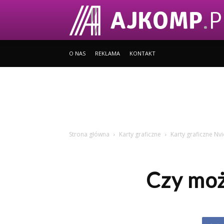
O NAS
REKLAMA
KONTAKT
Strona główna
Karty graficzne
Karty graficzne Nvi
Czy moż