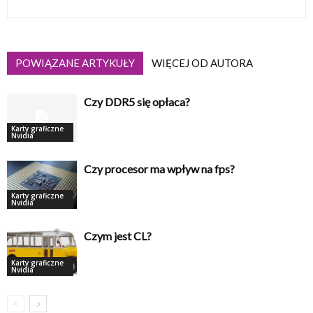
POWIĄZANE ARTYKUŁY
WIĘCEJ OD AUTORA
Czy DDR5 się opłaca?
Karty graficzne
Nvidia
Czy procesor ma wpływ na fps?
Karty graficzne
Nvidia
Czym jest CL?
Karty graficzne
Nvidia