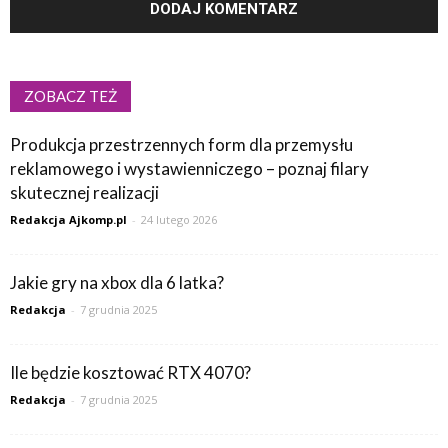
ZOBACZ TEŻ
Produkcja przestrzennych form dla przemysłu
reklamowego i wystawienniczego – poznaj filary
skutecznej realizacji
Redakcja Ajkomp.pl
-
24 lutego 2026
Jakie gry na xbox dla 6 latka?
Redakcja
-
7 grudnia 2025
Ile będzie kosztować RTX 4070?
Redakcja
-
7 grudnia 2025