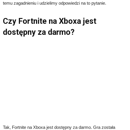
temu zagadnieniu i udzielimy odpowiedzi na to pytanie.
Czy Fortnite na Xboxa jest
dostępny za darmo?
Tak, Fortnite na Xboxa jest dostępny za darmo. Gra została