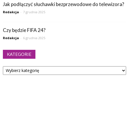
Jak podłączyć słuchawki bezprzewodowe do telewizora?
Redakcja
-
7 grudnia 2025
Czy będzie FIFA 24?
Redakcja
-
6 grudnia 2025
KATEGORIE
Kategorie