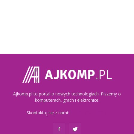
Ajkomp.pl to portal o nowych technologiach. Piszemy o
komputerach, grach i elektronice.
Skontaktuj się z nami:
kontakt@ajkomp.pl