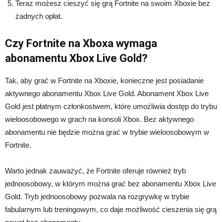
Teraz możesz cieszyć się grą Fortnite na swoim Xboxie bez
żadnych opłat.
Czy Fortnite na Xboxa wymaga
abonamentu Xbox Live Gold?
Tak, aby grać w Fortnite na Xboxie, konieczne jest posiadanie
aktywnego abonamentu Xbox Live Gold. Abonament Xbox Live
Gold jest płatnym członkostwem, które umożliwia dostęp do trybu
wieloosobowego w grach na konsoli Xbox. Bez aktywnego
abonamentu nie będzie można grać w trybie wieloosobowym w
Fortnite.
Warto jednak zauważyć, że Fortnite oferuje również tryb
jednoosobowy, w którym można grać bez abonamentu Xbox Live
Gold. Tryb jednoosobowy pozwala na rozgrywkę w trybie
fabularnym lub treningowym, co daje możliwość cieszenia się grą