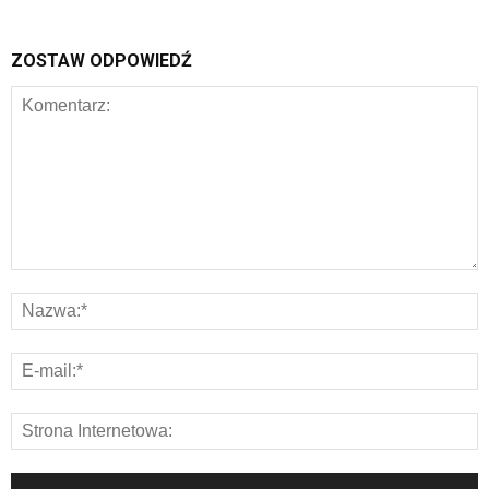
ZOSTAW ODPOWIEDŹ