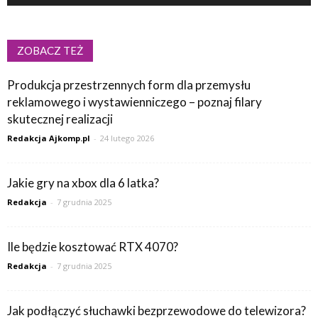
ZOBACZ TEŻ
Produkcja przestrzennych form dla przemysłu
reklamowego i wystawienniczego – poznaj filary
skutecznej realizacji
Redakcja Ajkomp.pl
-
24 lutego 2026
Jakie gry na xbox dla 6 latka?
Redakcja
-
7 grudnia 2025
Ile będzie kosztować RTX 4070?
Redakcja
-
7 grudnia 2025
Jak podłączyć słuchawki bezprzewodowe do telewizora?