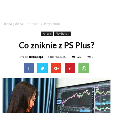
Strona główna
Konsole
PlayStation
Konsole
PlayStation
Co zniknie z PS Plus?
Przez
Redakcja
-
3 marca 2025
729
0