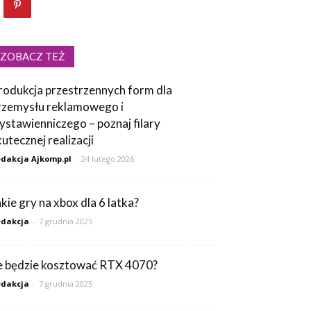
ZOBACZ TEŻ
rodukcja przestrzennych form dla
rzemysłu reklamowego i
ystawienniczego – poznaj filary
kutecznej realizacji
dakcja Ajkomp.pl
-
24 lutego 2026
akie gry na xbox dla 6 latka?
dakcja
-
7 grudnia 2025
le będzie kosztować RTX 4070?
dakcja
-
7 grudnia 2025