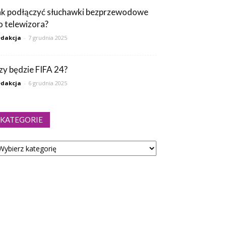
ak podłączyć słuchawki bezprzewodowe
o telewizora?
dakcja
-
7 grudnia 2025
zy będzie FIFA 24?
dakcja
-
6 grudnia 2025
KATEGORIE
tegorie