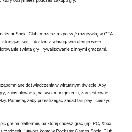
, który otrzymałeś podczas zakupu gry.
w Rockstar Social Club, możesz rozpocząć rozgrywkę w GTA
istniejącej sesji lub stwórz własną. Gra oferuje wiele
lorowanie świata gry i rywalizowanie z innymi graczami.
 niezapomniane doświadczenia w wirtualnym świecie. Aby
gry, zainstalować ją na swoim urządzeniu, zarejestrować
kę. Pamiętaj, żeby przestrzegać zasad fair play i cieszyć
ić grę na platformie, na której chcesz grać (np. PC, Xbox,
im urządzeniu i utwórz konto w Rockstar Games Social Club.