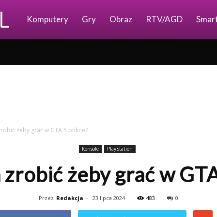
Ajkomp.pl
Komputery
Gry
Obraz
RTV/AGD
Smar
zrobić żeby grać w GTA 5 online?
Konsole
PlayStation
 zrobić żeby grać w GTA
Przez
Redakcja
-
23 lipca 2024
483
0