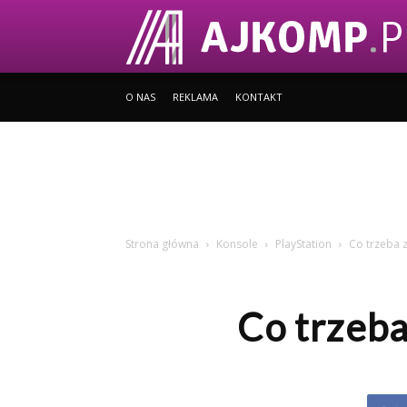
O NAS
REKLAMA
KONTAKT
Strona główna
Konsole
PlayStation
Co trzeba 
Co trzeba