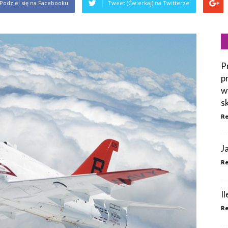
Podziel się na Facebooku
Tweet (Ćwierkaj) na Twitterze
P
p
w
s
Re
J
Re
I
Re