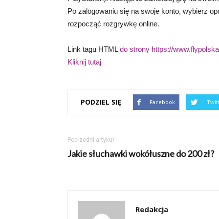
Po zalogowaniu się na swoje konto, wybierz opc
rozpocząć rozgrywkę online.
Link tagu HTML
do strony https://www.flypolska.
Kliknij tutaj
PODZIEL SIĘ
Facebook
Twit
Poprzedni artykuł
Jakie słuchawki wokółuszne do 200 zł?
Redakcja