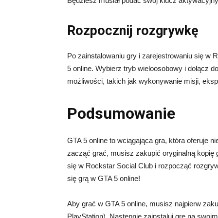
Będziesz musiał podać swój klucz aktywacyjny
Rozpocznij rozgrywkę
Po zainstalowaniu gry i zarejestrowaniu się 
5 online. Wybierz tryb wieloosobowy i dołącz do 
możliwości, takich jak wykonywanie misji, eksp
Podsumowanie
GTA 5 online to wciągająca gra, która oferuje
zacząć grać, musisz zakupić oryginalną kopię 
się w Rockstar Social Club i rozpocząć rozgryw
się grą w GTA 5 online!
Aby grać w GTA 5 online, musisz najpierw zakup
PlayStation). Następnie zainstaluj grę na swo