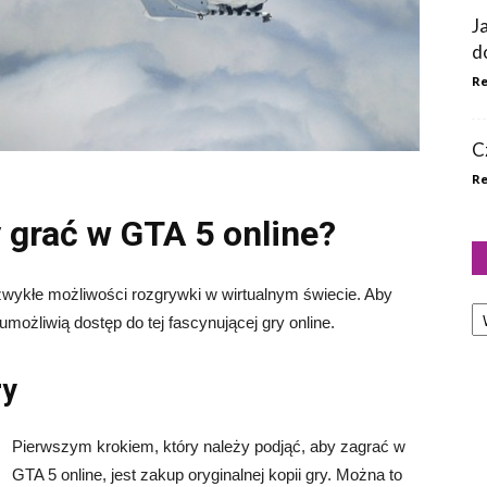
J
d
Re
C
Re
 grać w GTA 5 online?
iezwykłe możliwości rozgrywki w wirtualnym świecie. Aby
Ka
umożliwią dostęp do tej fascynującej gry online.
ry
Pierwszym krokiem, który należy podjąć, aby zagrać w
GTA 5 online, jest zakup oryginalnej kopii gry. Można to